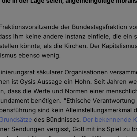
 die in der Lage seien, allgemeingültige moral
 Fraktionsvorsitzende der Bundestagsfraktion vo
 dass ihm keine andere Instanz einfiele, die ein 
stellen könnte, als die Kirchen. Der Kapitalism
alismus ebenso wenig.
dinierungsrat säkularer Organisationen versam
nen ist Gysis Aussage ein Hohn. Seit Jahren we
in, dass die Werte und Normen einer menschlic
 Fundament benötigen. "Ethische Verantwortung
ebensführung sind kein Alleinstellungsmerkmal d
 Grundsätze
des Bündnisses.
Der bekennende Ka
iner Sendungen vergisst, Gott mit ins Spiel zu b