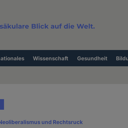
säkulare Blick auf die Welt.
extsuche
nationales
Wissenschaft
Gesundheit
Bild
Neoliberalismus und Rechtsruck