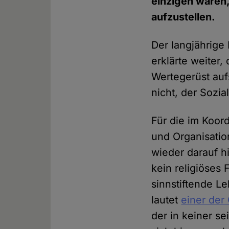
einzigen wären,
aufzustellen.
Der langjährige
erklärte weiter,
Wertegerüst auf
nicht, der Sozi
Für die im Koor
und Organisatio
wieder darauf h
kein religiöses
sinnstiftende L
lautet
einer der
der in keiner se