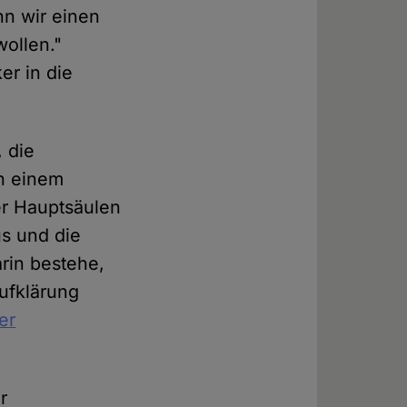
n wir einen
ollen."
er in die
, die
h einem
der Hauptsäulen
us und die
arin bestehe,
ufklärung
er
r