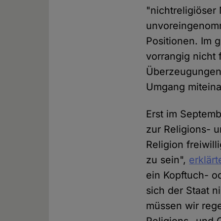
"nichtreligiöser
unvoreingenomm
Positionen. Im g
vorrangig nicht
Überzeugungen" 
Umgang miteina
Erst im Septemb
zur Religions- 
Religion freiwil
zu sein",
erklär
ein Kopftuch- od
sich der Staat 
müssen wir rege