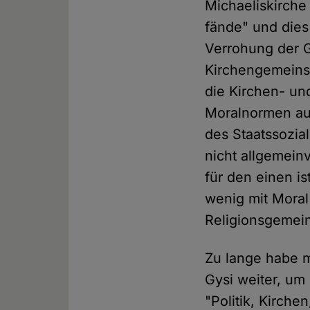
Michaeliskirche 
fände" und die
Verrohung der Ge
Kirchengemeinsc
die Kirchen- un
Moralnormen auf
des Staatssozia
nicht allgemeinv
für den einen is
wenig mit Moral
Religionsgemein
Zu lange habe m
Gysi weiter, um
"Politik, Kirche