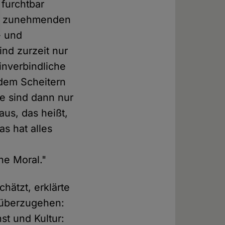
 furchtbar
er zunehmenden
- und
ind zurzeit nur
inverbindliche
 dem Scheitern
ie sind dann nur
aus, das heißt,
as hat alles
he Moral."
hätzt, erklärte
n überzugehen:
st und Kultur: