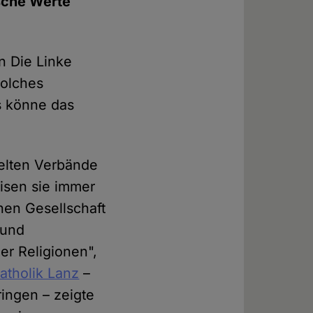
ische Werte
n Die Linke
solches
us könne das
melten Verbände
isen sie immer
hen Gesellschaft
 und
er Religionen",
tholik Lanz
–
ringen – zeigte