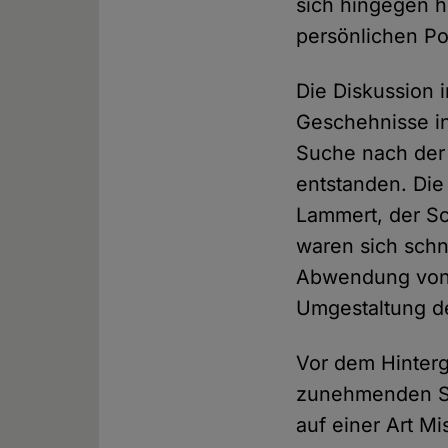
sich hingegen h
persönlichen Po
Die Diskussion 
Geschehnisse i
Suche nach der 
entstanden. Di
Lammert, der Sch
waren sich schn
Abwendung von d
Umgestaltung de
Vor dem Hinterg
zunehmenden St
auf einer Art Mi