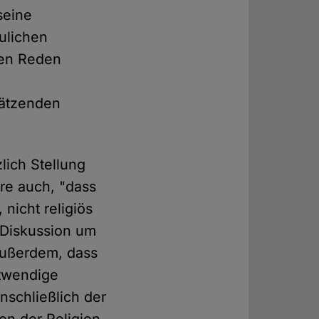
seine
ulichen
inen Reden
hätzenden
lich Stellung
re auch, "dass
 nicht religiös
 Diskussion um
 außerdem, dass
otwendige
nschließlich der