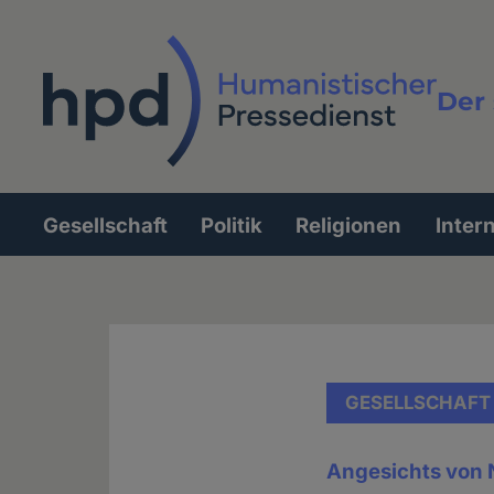
Direkt
zum
Inhalt
Der 
Vollt
Gesellschaft
Politik
Religionen
Inter
Hauptnavigation
GESELLSCHAFT
Angesichts von 