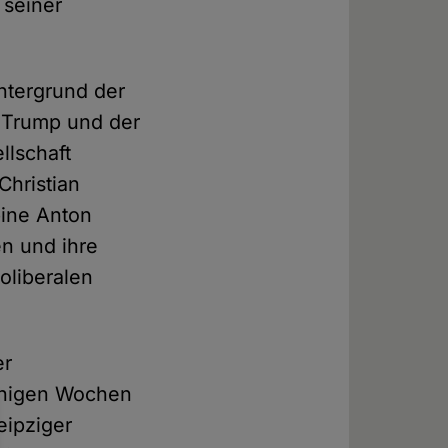
 seiner
ntergrund der
 Trump und der
llschaft
Christian
bine Anton
en und ihre
oliberalen
er
inigen Wochen
eipziger