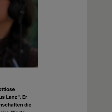
ottlose
s Lanz". Er
nschaften die