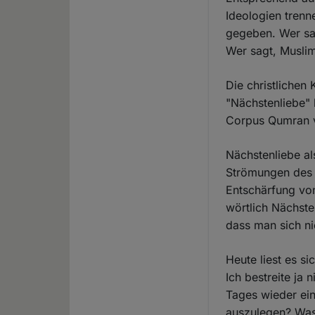
Ideologien trenn
gegeben. Wer sag
Wer sagt, Muslim
Die christlichen 
"Nächstenliebe" 
Corpus Qumran v
Nächstenliebe al
Strömungen des J
Entschärfung von
wörtlich Nächst
dass man sich n
Heute liest es si
Ich bestreite ja 
Tages wieder ein 
auszulegen? Was