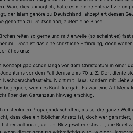
en. Wäre dies unmöglich, hätte es nie eine Entnazifizierung
t, der Islam gehöre zu Deutschland, akzeptiert dessen Gew
e gehörten zu Deutschland, äußert eine Binse.
Kirchen reiten so gerne und mittlerweile (so scheint es) fast
herum. Doch ist das eine christliche Erfindung, doch woher
errät es uns:
s Konzept gab schon lange vor dem Christentum in einer de
udentums vor dem Fall Jerusalems 70 u. Z. Dort diente si
 Nachbarschaftsstreits. Nicht mit Hass, sondern mit Liebe 
en begegnen, wenn es Konflikte gab. Es war eine Art Medi
icht über den Gartenzaun hinweg erschlug.
ch in klerikalen Propagandaschriften, als sei die ganze Welt
nicht, dass dies ein löblicher Ansatz ist, doch wer garantiert,
Luther auftaucht, der bei Blitzgewitter schwört, die Bibel w
, wenn dieser genauso wirkmächtig wird, wie der Hasspre