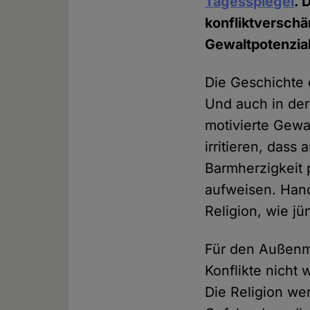
Tagesspiegel
. 
konfliktversch
Gewaltpotenzial
Die Geschichte 
Und auch in der
motivierte Gewa
irritieren, das
Barmherzigkeit 
aufweisen. Hand
Religion, wie jü
Für den Außenmi
Konflikte nicht 
Die Religion we