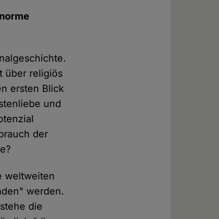
enorme
inalgeschichte.
 über religiös
n ersten Blick
stenliebe und
otenzial
brauch der
de?
e weltweiten
eladen" werden.
estehe die