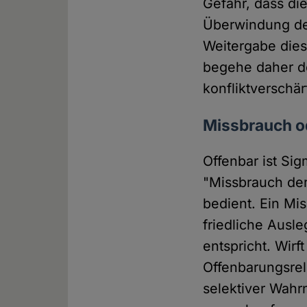
Gefahr, dass die
Überwindung der
Weitergabe dies
begehe daher der
konfliktverschär
Missbrauch o
Offenbar ist Si
"Missbrauch der
bedient. Ein Mi
friedliche Ausl
entspricht. Wir
Offenbarungsrel
selektiver Wah