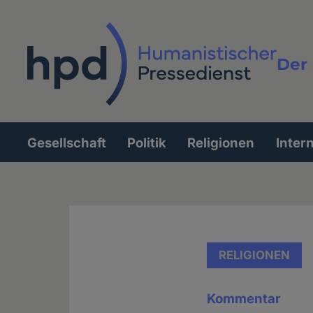
Direkt
zum
Inhalt
Der 
Vollt
Gesellschaft
Politik
Religionen
Inter
Hauptnavigation
RELIGIONEN
Kommentar