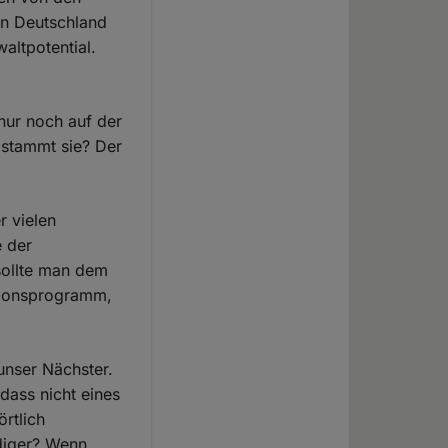
 in Deutschland
altpotential.
 nur noch auf der
 stammt sie? Der
r vielen
e der
sollte man dem
ationsprogramm,
 unser Nächster.
 dass nicht eines
örtlich
diger? Wenn