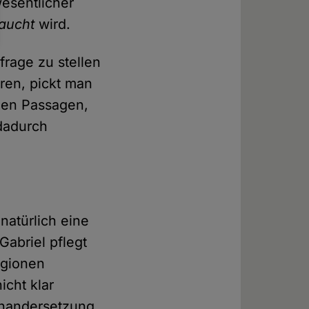
wesentlicher
aucht
wird.
frage zu stellen
ren, pickt man
enen Passagen,
 dadurch
 natürlich eine
Gabriel pflegt
igionen
icht klar
einandersetzung