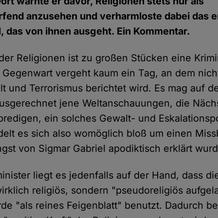
Dort warnte er davor, Religionen stets nur als
ärfend anzusehen und verharmloste dabei das 
, das von ihnen ausgeht. Ein Kommentar.
der Religionen ist zu großen Stücken eine Krim
 Gegenwart vergeht kaum ein Tag, an dem nicht
lt und Terrorismus berichtet wird. Es mag auf de
s ausgerechnet jene Weltanschauungen, die Näch
predigen, ein solches Gewalt- und Eskalationsp
elt es sich also womöglich bloß um einen Miss
ngst von Sigmar Gabriel apodiktisch erklärt wur
nister liegt es jedenfalls auf der Hand, dass di
wirklich religiös, sondern "pseudoreligiös aufg
rde "als reines Feigenblatt" benutzt. Dadurch b