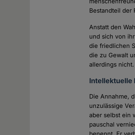
menschenfreundl
Bestandteil der 
Anstatt den Wahr
und sich von ih
die friedlichen
die zu Gewalt u
allerdings nicht.
Intellektuelle
Die Annahme, d
unzulässige Vera
aber selbst ein 
pauschal vernie
benennt. Er ver