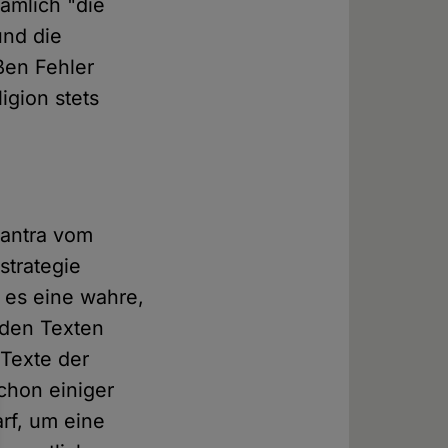
nämlich "die
und die
ßen Fehler
igion stets
Mantra vom
strategie
s es eine wahre,
nden Texten
 Texte der
schon einiger
rf, um eine