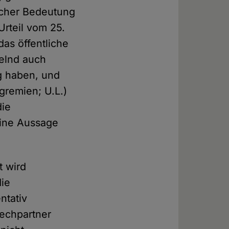
licher Bedeutung
Urteil vom 25.
as öffentliche
elnd auch
g haben, und
gremien; U.L.)
die
eine Aussage
 wird
die
ntativ
rechpartner