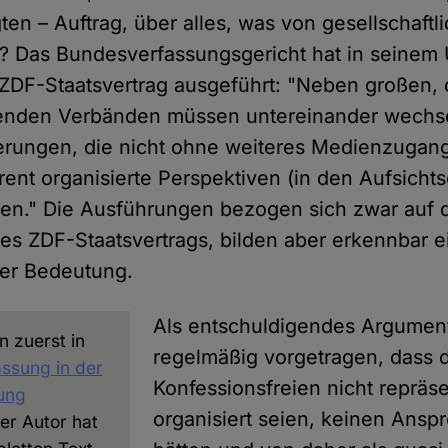
gten – Auftrag, über alles, was von gesellschaft
en? Das Bundesverfassungsgericht hat in seinem 
DF-Staatsvertrag ausgeführt: "Neben großen, d
nden Verbänden müssen untereinander wechs
erungen, die nicht ohne weiteres Medienzugan
rent organisierte Perspektiven (in den Aufsichts
en." Die Ausführungen bezogen sich zwar auf 
es ZDF-Staatsvertrags, bilden aber erkennbar 
rer Bedeutung.
Als entschuldigendes Argument
n zuerst in
regelmäßig vorgetragen, dass 
ssung in der
Konfessionsfreien nicht repräse
tung
organisiert seien, keinen Ansp
Der Autor hat