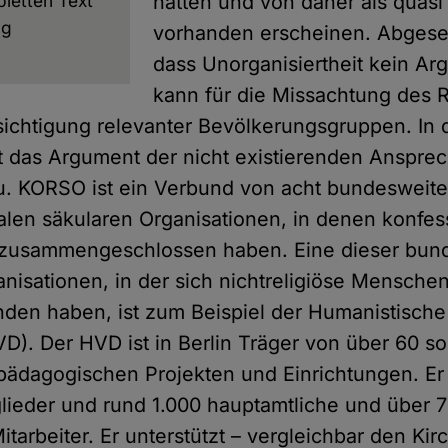
letten Text
hätten und von daher als quasi 
ng
vorhanden erscheinen. Abges
dass Unorganisiertheit kein Ar
kann für die Missachtung des 
ichtigung relevanter Bevölkerungsgruppen. In 
fft das Argument der nicht existierenden Anspre
u. KORSO ist ein Verbund von acht bundesweit
alen säkularen Organisationen, in denen konfes
zusammengeschlossen haben. Eine dieser bun
nisationen, in der sich nichtreligiöse Mensche
en haben, ist zum Beispiel der Humanistisch
D). Der HVD ist in Berlin Träger von über 60 so
 pädagogischen Projekten und Einrichtungen. Er 
lieder und rund 1.000 hauptamtliche und über 
tarbeiter. Er unterstützt – vergleichbar den Kir