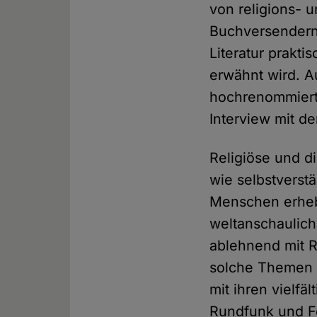
von religions- u
Buchversender
Literatur prakti
erwähnt wird. A
hochrenommierte
Interview mit 
Religiöse und d
wie selbstverstä
Menschen erhebe
weltanschauliche
ablehnend mit Re
solche Themen m
mit ihren vielf
Rundfunk und F