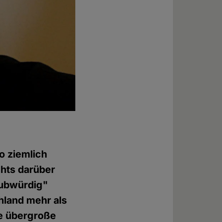
o ziemlich
chts darüber
aubwürdig"
chland mehr als
die übergroße