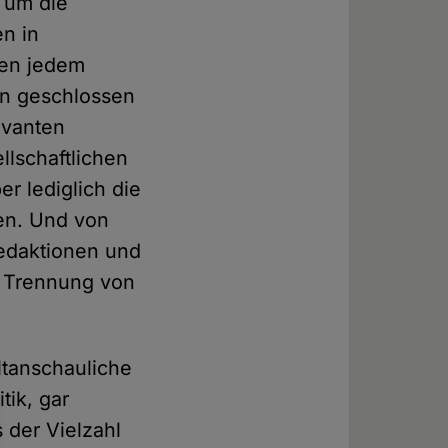
 um die
n in
hen jedem
en geschlossen
evanten
llschaftlichen
r lediglich die
ten. Und von
Redaktionen und
en Trennung von
ltanschauliche
tik, gar
 der Vielzahl