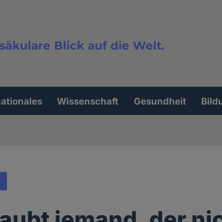
säkulare Blick auf die Welt.
extsuche
nationales
Wissenschaft
Gesundheit
Bild
aubt jemand, der ni