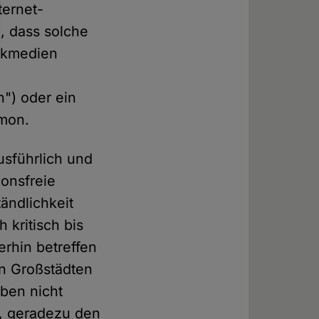
ternet-
g, dass solche
uckmedien
") oder ein
omon.
usführlich und
ionsfreie
ändlichkeit
 kritisch bis
erhin betreffen
en Großstädten
aben nicht
, geradezu den