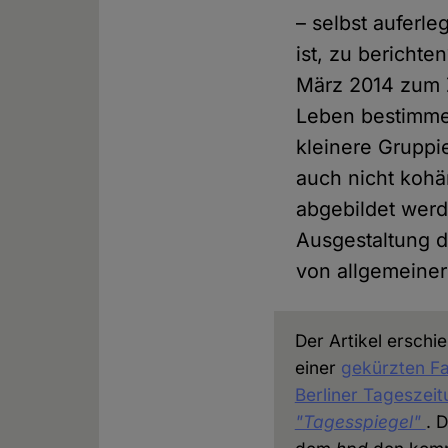
– selbst auferle
ist, zu bericht
März 2014 zum Z
Leben bestimme
kleinere Gruppi
auch nicht kohä
abgebildet werd
Ausgestaltung d
von allgemeine
Der Artikel erschie
einer
gekürzten Fa
Berliner Tageszei
"Tagesspiegel"
. 