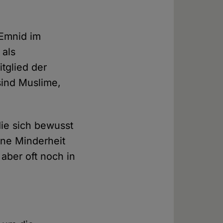
 Emnid im
 als
itglied der
sind Muslime,
die sich bewusst
ine Minderheit
 aber oft noch in