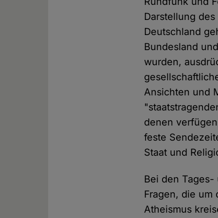
Rundfunk und F
Darstellung des
Deutschland geh
Bundesland und
wurden, ausdrüc
gesellschaftlic
Ansichten und M
"staatstragende
denen verfügen 
feste Sendezeit
Staat und Religi
Bei den Tages- 
Fragen, die um 
Atheismus kreis