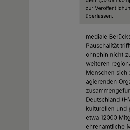
dem
hpd
den komp
zur Veröffentlichu
überlassen.
mediale Berücks
Pauschalität tri
ohnehin nicht z
weiteren region
Menschen sich 
agierenden Orga
zusammengefund
Deutschland (HV
kulturellen und
etwa 12000 Mitg
ehrenamtliche Mi