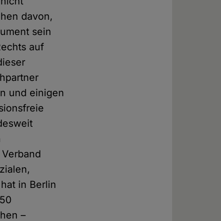
nicht
ehen davon,
gument sein
Rechts auf
dieser
chpartner
en und einigen
sionsfreie
desweit
n
e Verband
zialen,
hat in Berlin
750
chen –