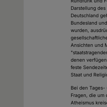
Rundfunk und F
Darstellung des
Deutschland geh
Bundesland und
wurden, ausdrüc
gesellschaftlic
Ansichten und M
"staatstragende
denen verfügen 
feste Sendezeit
Staat und Religi
Bei den Tages- 
Fragen, die um 
Atheismus kreis