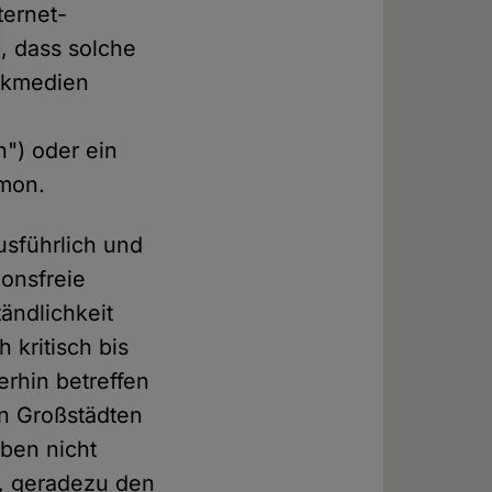
ternet-
g, dass solche
uckmedien
") oder ein
omon.
usführlich und
ionsfreie
ändlichkeit
 kritisch bis
erhin betreffen
en Großstädten
aben nicht
, geradezu den