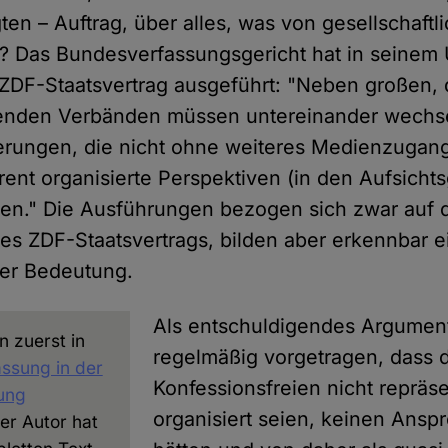
gten – Auftrag, über alles, was von gesellschaft
en? Das Bundesverfassungsgericht hat in seinem 
DF-Staatsvertrag ausgeführt: "Neben großen, d
nden Verbänden müssen untereinander wechs
erungen, die nicht ohne weiteres Medienzugan
rent organisierte Perspektiven (in den Aufsichts
en." Die Ausführungen bezogen sich zwar auf 
es ZDF-Staatsvertrags, bilden aber erkennbar 
rer Bedeutung.
Als entschuldigendes Argument
n zuerst in
regelmäßig vorgetragen, dass 
ssung in der
Konfessionsfreien nicht repräse
tung
organisiert seien, keinen Ansp
Der Autor hat