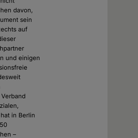
nicht
ehen davon,
gument sein
Rechts auf
dieser
chpartner
en und einigen
sionsfreie
desweit
n
e Verband
zialen,
hat in Berlin
750
chen –