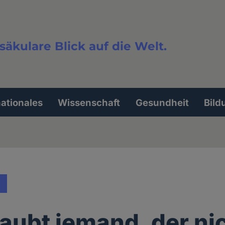
säkulare Blick auf die Welt.
extsuche
nationales
Wissenschaft
Gesundheit
Bild
aubt jemand, der ni