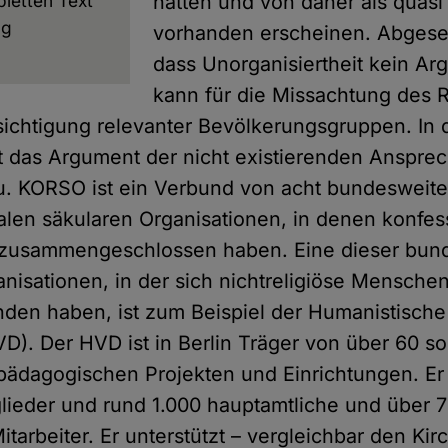
letten Text
hätten und von daher als quasi 
ng
vorhanden erscheinen. Abges
dass Unorganisiertheit kein Ar
kann für die Missachtung des 
ichtigung relevanter Bevölkerungsgruppen. In 
fft das Argument der nicht existierenden Anspre
u. KORSO ist ein Verbund von acht bundesweit
alen säkularen Organisationen, in denen konfes
zusammengeschlossen haben. Eine dieser bun
nisationen, in der sich nichtreligiöse Mensche
en haben, ist zum Beispiel der Humanistisch
D). Der HVD ist in Berlin Träger von über 60 so
 pädagogischen Projekten und Einrichtungen. Er 
lieder und rund 1.000 hauptamtliche und über 
tarbeiter. Er unterstützt – vergleichbar den Kir