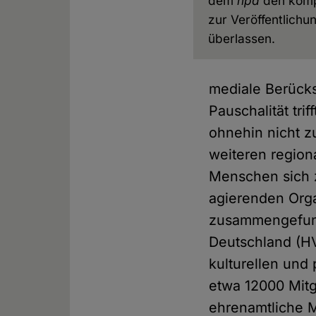
dem
hpd
den komp
zur Veröffentlichu
überlassen.
mediale Berücks
Pauschalität tri
ohnehin nicht z
weiteren region
Menschen sich 
agierenden Orga
zusammengefund
Deutschland (HV
kulturellen und
etwa 12000 Mitg
ehrenamtliche Mi