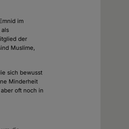
 Emnid im
 als
itglied der
sind Muslime,
die sich bewusst
ine Minderheit
 aber oft noch in