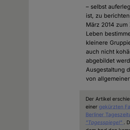
– selbst auferle
ist, zu bericht
März 2014 zum Z
Leben bestimme
kleinere Gruppi
auch nicht kohä
abgebildet werd
Ausgestaltung d
von allgemeine
Der Artikel erschie
einer
gekürzten Fa
Berliner Tageszei
"Tagesspiegel"
. 