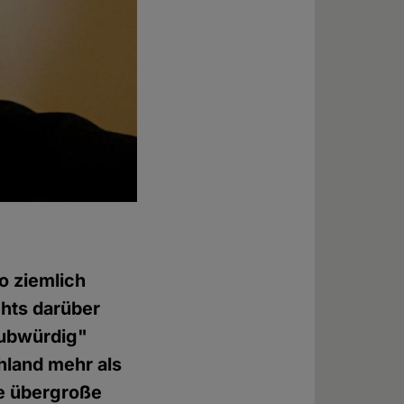
o ziemlich
chts darüber
aubwürdig"
chland mehr als
die übergroße