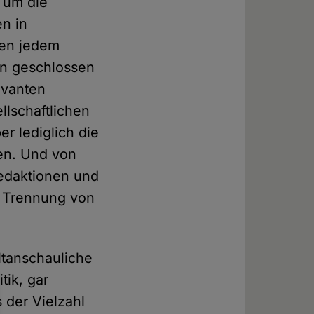
 um die
n in
hen jedem
en geschlossen
evanten
llschaftlichen
r lediglich die
ten. Und von
Redaktionen und
en Trennung von
ltanschauliche
tik, gar
 der Vielzahl