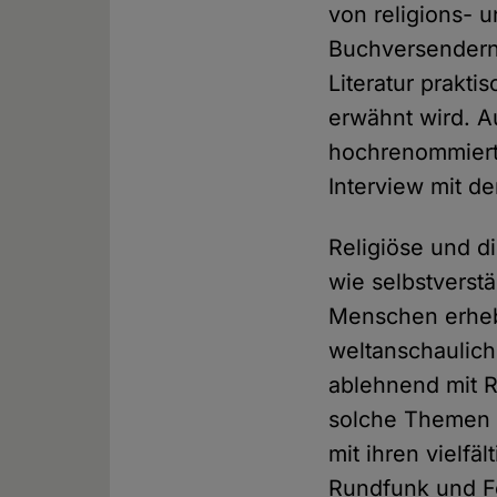
von religions- u
Buchversender
Literatur prakti
erwähnt wird. A
hochrenommierte
Interview mit 
Religiöse und d
wie selbstverstä
Menschen erhebe
weltanschauliche
ablehnend mit Re
solche Themen m
mit ihren vielf
Rundfunk und F