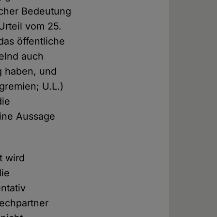
licher Bedeutung
Urteil vom 25.
as öffentliche
elnd auch
g haben, und
gremien; U.L.)
die
eine Aussage
 wird
die
ntativ
rechpartner