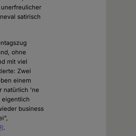
 unerfreulicher
neval satirisch
ontagszug
and, ohne
d mit viel
ierte: Zwei
neben einem
 natürlich 'ne
 eigentlich
wieder business
i",
R
.