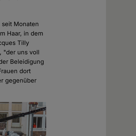
t seit Monaten
em Haar, in dem
cques Tilly
 "der uns voll
der Beleidigung
Frauen dort
ler gegenüber