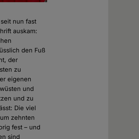
seit nun fast
hrift auskam:
chen
nüsslich den Fuß
nt, der
sten zu
ner eigenen
rwüsten und
tzen und zu
ässt: Die viel
 Zum zehnten
rig fest – und
en sind