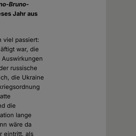
no-Bruno-
eses Jahr aus
viel passiert:
ftigt war, die
e Auswirkungen
der russische
uch, die Ukraine
kriegsordnung
atte
nd die
lation lange
nn wäre da
eintritt, als