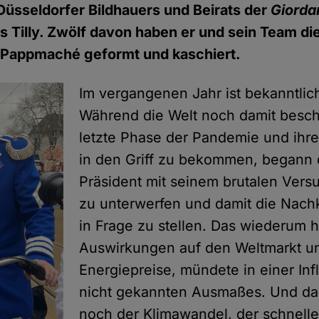
üsseldorfer Bildhauers und Beirats der
Giorda
 Tilly. Zwölf davon haben er und sein Team di
d Pappmaché geformt und kaschiert.
Im vergangenen Jahr ist bekanntlich 
Während die Welt noch damit beschä
letzte Phase der Pandemie und ihr
in den Griff zu bekommen, begann 
Präsident mit seinem brutalen Vers
zu unterwerfen und damit die Nach
in Frage zu stellen. Das wiederum h
Auswirkungen auf den Weltmarkt u
Energiepreise, mündete in einer Inf
nicht gekannten Ausmaßes. Und da
noch der Klimawandel, der schneller 