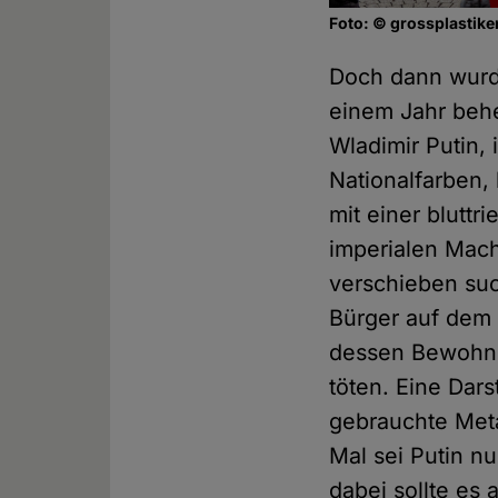
Foto: © grossplastike
Doch dann wurde
einem Jahr behe
Wladimir Putin,
Nationalfarben, 
mit einer bluttr
imperialen Mach
verschieben suc
Bürger auf dem 
dessen Bewohner
töten. Eine Dars
gebrauchte Met
Mal sei Putin n
dabei sollte es