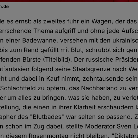
n.de
 es ernst: als zweites fuhr ein Wagen, der das 
rrschende Thema aufgriff und ohne jede Aufsc
 in einer Badewanne, versehen mit den ukrainis
bis zum Rand gefüllt mit Blut, schrubbt sich ge
iefenden Bürste (Titelbild). Der russische Präside
tfantasien folgend seine Staatsgrenze nach We
ht und dabei in Kauf nimmt, zehntausende sei
Schlachtfeld zu opfern, das Nachbarland zu ve
 um alles zu bringen, was sie haben, zu verle
tellung, die einen in ihrer Klarheit erschaudern l
apher des "Blutbades" war selten so passend.
un schon im Zug dabei, stellte Moderator Sven Lo
 an diesem Rosenmontag nicht bleiben. "Diktator