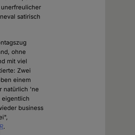
 unerfreulicher
neval satirisch
ontagszug
and, ohne
d mit viel
ierte: Zwei
neben einem
 natürlich 'ne
 eigentlich
wieder business
i",
R
.