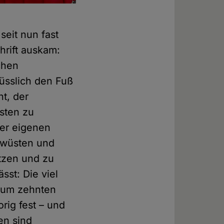
seit nun fast
hrift auskam:
chen
nüsslich den Fuß
nt, der
sten zu
ner eigenen
rwüsten und
tzen und zu
ässt: Die viel
 Zum zehnten
rig fest – und
en sind