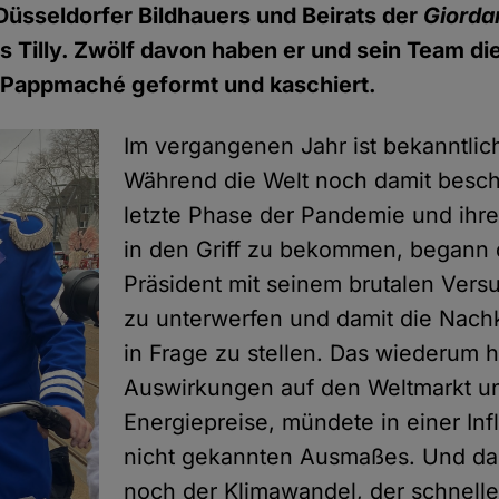
üsseldorfer Bildhauers und Beirats der
Giorda
 Tilly. Zwölf davon haben er und sein Team di
d Pappmaché geformt und kaschiert.
Im vergangenen Jahr ist bekanntlich 
Während die Welt noch damit beschä
letzte Phase der Pandemie und ihr
in den Griff zu bekommen, begann 
Präsident mit seinem brutalen Vers
zu unterwerfen und damit die Nach
in Frage zu stellen. Das wiederum h
Auswirkungen auf den Weltmarkt u
Energiepreise, mündete in einer Inf
nicht gekannten Ausmaßes. Und da
noch der Klimawandel, der schneller 