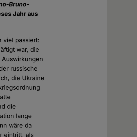
no-Bruno-
eses Jahr aus
viel passiert:
ftigt war, die
e Auswirkungen
der russische
uch, die Ukraine
kriegsordnung
atte
nd die
lation lange
nn wäre da
eintritt, als