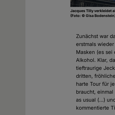
Jacques Tilly verkleidet 
(Foto: © Gisa Bodenstein
Zunächst war da
erstmals wieder
Masken (es sei d
Alkohol. Klar, 
tieftraurige Je
dritten, fröhlic
harte Tour für j
braucht, einmal
as usual (…) und
kommentierte Ti