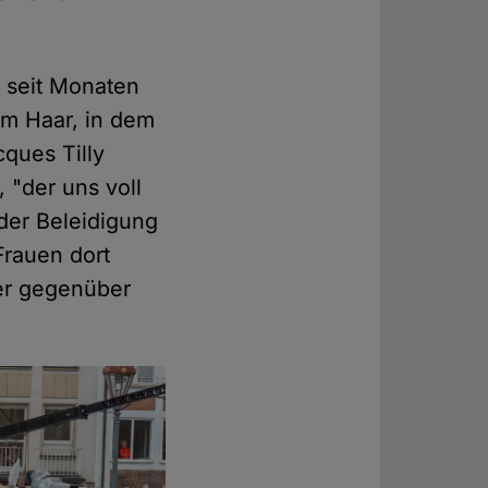
t seit Monaten
em Haar, in dem
cques Tilly
 "der uns voll
der Beleidigung
Frauen dort
ler gegenüber