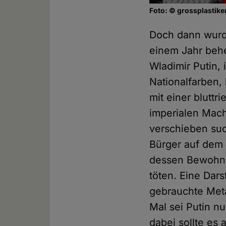
Foto: © grossplastike
Doch dann wurde
einem Jahr behe
Wladimir Putin,
Nationalfarben, 
mit einer bluttr
imperialen Mach
verschieben suc
Bürger auf dem 
dessen Bewohner
töten. Eine Dars
gebrauchte Met
Mal sei Putin n
dabei sollte es