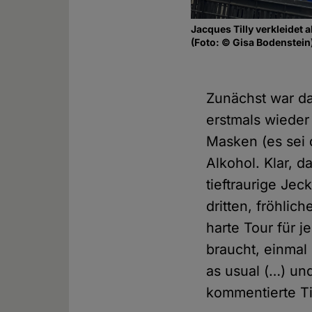
Jacques Tilly verkleidet 
(Foto: © Gisa Bodenstein
Zunächst war da
erstmals wieder
Masken (es sei d
Alkohol. Klar, 
tieftraurige Je
dritten, fröhlic
harte Tour für j
braucht, einmal
as usual (…) und
kommentierte Ti