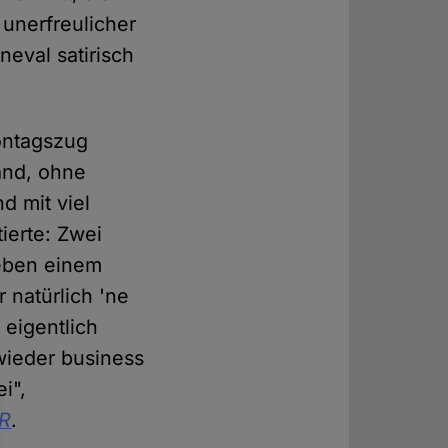
 unerfreulicher
neval satirisch
ontagszug
and, ohne
d mit viel
ierte: Zwei
neben einem
 natürlich 'ne
 eigentlich
wieder business
i",
R
.