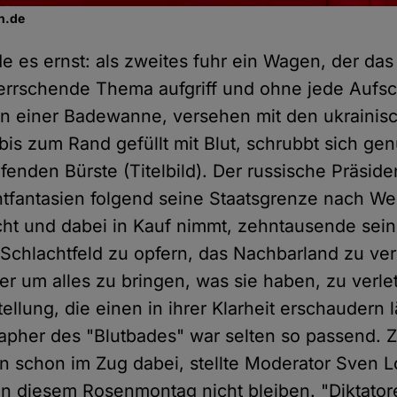
n.de
 es ernst: als zweites fuhr ein Wagen, der das 
rrschende Thema aufgriff und ohne jede Aufsc
 in einer Badewanne, versehen mit den ukrainis
bis zum Rand gefüllt mit Blut, schrubbt sich ge
iefenden Bürste (Titelbild). Der russische Präside
tfantasien folgend seine Staatsgrenze nach We
ht und dabei in Kauf nimmt, zehntausende sei
Schlachtfeld zu opfern, das Nachbarland zu ve
 um alles zu bringen, was sie haben, zu verle
tellung, die einen in ihrer Klarheit erschaudern l
apher des "Blutbades" war selten so passend.
un schon im Zug dabei, stellte Moderator Sven Lo
 an diesem Rosenmontag nicht bleiben. "Diktator