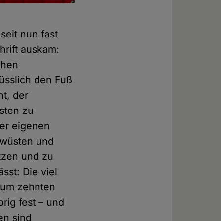
seit nun fast
hrift auskam:
chen
nüsslich den Fuß
nt, der
sten zu
ner eigenen
rwüsten und
tzen und zu
ässt: Die viel
 Zum zehnten
rig fest – und
en sind