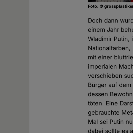
Foto: © grossplastike
Doch dann wurde
einem Jahr behe
Wladimir Putin,
Nationalfarben, 
mit einer bluttr
imperialen Mach
verschieben suc
Bürger auf dem 
dessen Bewohner
töten. Eine Dars
gebrauchte Met
Mal sei Putin n
dabei sollte es