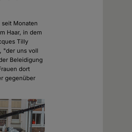
t seit Monaten
em Haar, in dem
cques Tilly
 "der uns voll
der Beleidigung
Frauen dort
ler gegenüber