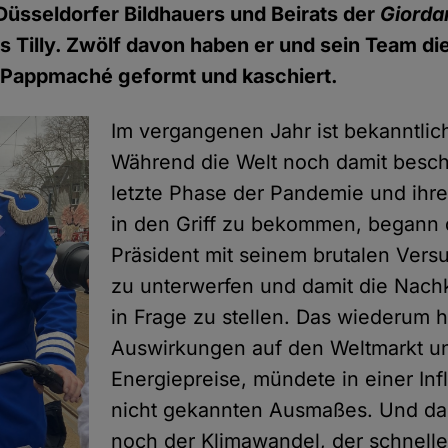
üsseldorfer Bildhauers und Beirats der
Giorda
 Tilly. Zwölf davon haben er und sein Team di
d Pappmaché geformt und kaschiert.
Im vergangenen Jahr ist bekanntlich 
Während die Welt noch damit beschä
letzte Phase der Pandemie und ihr
in den Griff zu bekommen, begann 
Präsident mit seinem brutalen Vers
zu unterwerfen und damit die Nach
in Frage zu stellen. Das wiederum h
Auswirkungen auf den Weltmarkt u
Energiepreise, mündete in einer Inf
nicht gekannten Ausmaßes. Und da
noch der Klimawandel, der schneller 