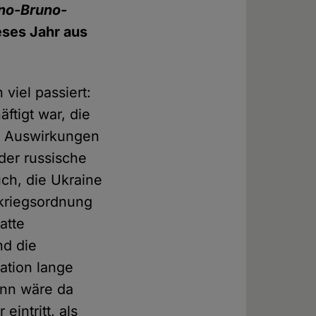
no-Bruno-
eses Jahr aus
viel passiert:
ftigt war, die
e Auswirkungen
der russische
uch, die Ukraine
kriegsordnung
atte
nd die
lation lange
nn wäre da
eintritt, als