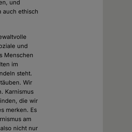
ben, und
m auch ethisch
ewaltvolle
oziale und
ss Menschen
lten im
deln steht.
täuben. Wir
en. Karnismus
inden, die wir
es merken. Es
Karnismus am
also nicht nur