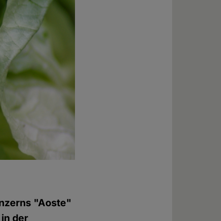
onzerns "Aoste"
in der