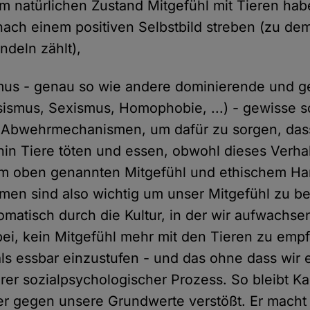
 natürlichen Zustand Mitgefühl mit Tieren ha
ch einem positiven Selbstbild streben (zu de
andeln zählt),
mus - genau so wie andere dominierende und g
sismus, Sexismus, Homophobie, ...) - gewisse s
 Abwehrmechanismen, um dafür zu sorgen, da
hin Tiere töten und essen, obwohl dieses Verha
m oben genannten Mitgefühl und ethischem Han
en sind also wichtig um unser Mitgefühl zu be
tomatisch durch die Kultur, in der wir aufwachs
bei, kein Mitgefühl mehr mit den Tieren zu empf
als essbar einzustufen - und das ohne dass wir 
barer sozialpsychologischer Prozess. So bleibt 
r gegen unsere Grundwerte verstößt. Er macht 