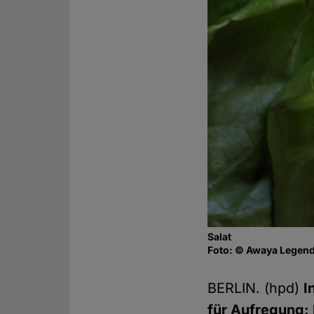
Salat
Foto: © Awaya Legends
BERLIN. (hpd)
I
für Aufregung: 