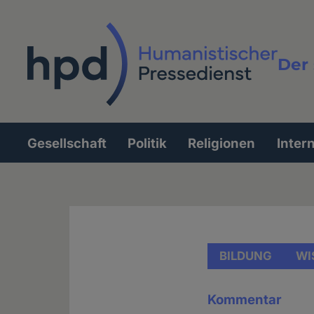
Direkt
zum
Inhalt
Der 
Vollt
Gesellschaft
Politik
Religionen
Inter
Hauptnavigation
BILDUNG
WI
Kommentar