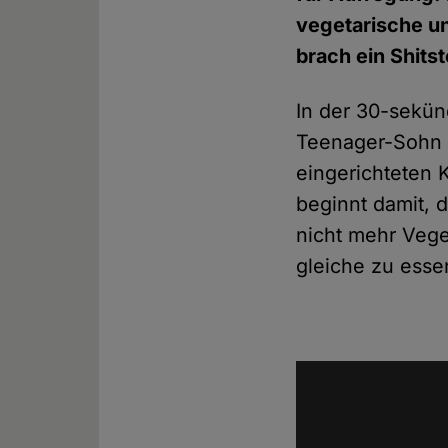
vegetarische un
brach ein Shits
In der 30-sekü
Teenager-Sohn un
eingerichteten 
beginnt damit, d
nicht mehr Veget
gleiche zu essen: