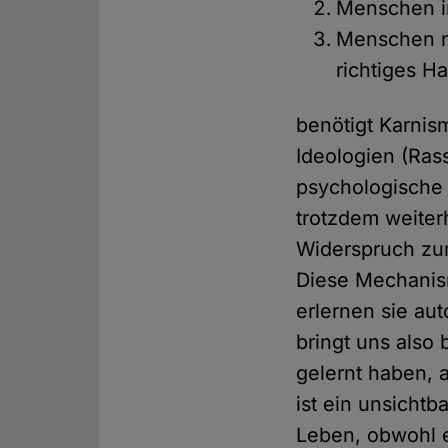
Menschen im
Menschen na
richtiges H
benötigt Karnis
Ideologien (Ras
psychologische
trotzdem weiter
Widerspruch zu
Diese Mechanism
erlernen sie au
bringt uns also 
gelernt haben, 
ist ein unsicht
Leben, obwohl e