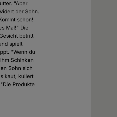
utter. "Aber
widert der Sohn.
 "Kommt schon!
es Mal!" Die
esicht betritt
und spielt
toppt. "Wenn du
kt ihm Schinken
den Sohn sich
 kaut, kullert
 "Die Produkte