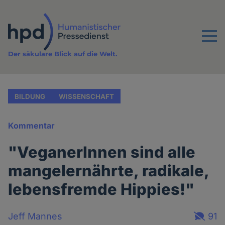
Direkt
zum
Inhalt
Menu
Der säkulare Blick auf die Welt.
BILDUNG
WISSENSCHAFT
Kommentar
"VeganerInnen sind alle
mangelernährte, radikale,
lebensfremde Hippies!"
Jeff Mannes
91