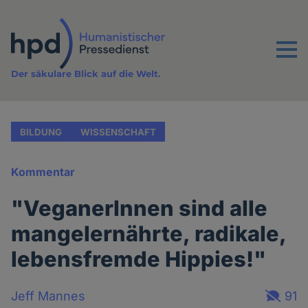
Direkt
zum
Inhalt
Menu
Der säkulare Blick auf die Welt.
BILDUNG
WISSENSCHAFT
Kommentar
"VeganerInnen sind alle
mangelernährte, radikale,
lebensfremde Hippies!"
Jeff Mannes
91