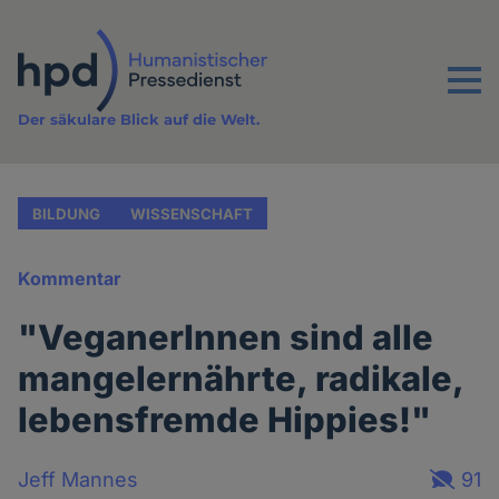
Direkt
zum
Inhalt
Menu
Der säkulare Blick auf die Welt.
BILDUNG
WISSENSCHAFT
Kommentar
"VeganerInnen sind alle
mangelernährte, radikale,
lebensfremde Hippies!"
Jeff Mannes
91