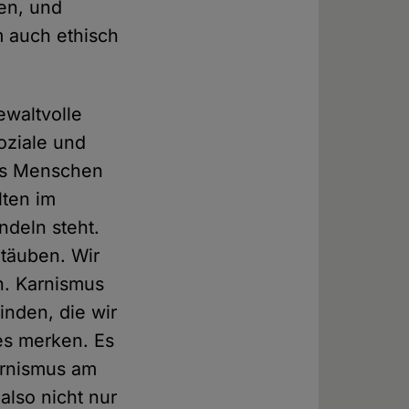
ben, und
m auch ethisch
ewaltvolle
oziale und
ss Menschen
lten im
deln steht.
täuben. Wir
en. Karnismus
inden, die wir
es merken. Es
Karnismus am
also nicht nur