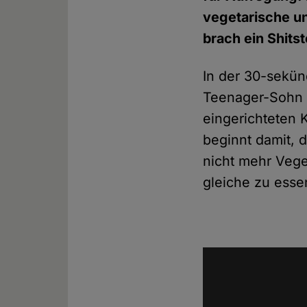
vegetarische un
brach ein Shits
In der 30-sekü
Teenager-Sohn un
eingerichteten 
beginnt damit, d
nicht mehr Veget
gleiche zu essen: