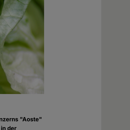
onzerns "Aoste"
in der