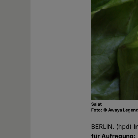
Salat
Foto: © Awaya Legends
BERLIN. (hpd)
I
für Aufregung: 