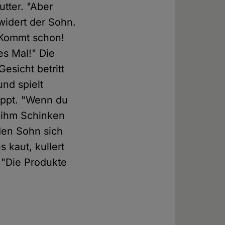
utter. "Aber
widert der Sohn.
 "Kommt schon!
es Mal!" Die
esicht betritt
und spielt
toppt. "Wenn du
kt ihm Schinken
den Sohn sich
 kaut, kullert
 "Die Produkte