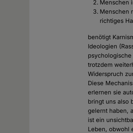
Menschen im
Menschen na
richtiges H
benötigt Karnis
Ideologien (Ras
psychologische
trotzdem weiter
Widerspruch zu
Diese Mechanism
erlernen sie au
bringt uns also 
gelernt haben, 
ist ein unsicht
Leben, obwohl e