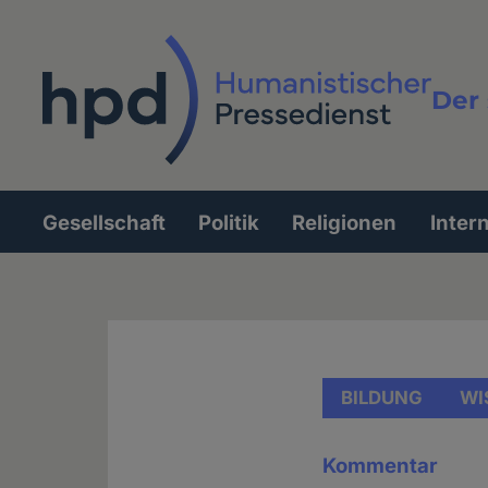
Direkt
zum
Inhalt
Der 
Vollt
Gesellschaft
Politik
Religionen
Inter
Hauptnavigation
BILDUNG
WI
Kommentar