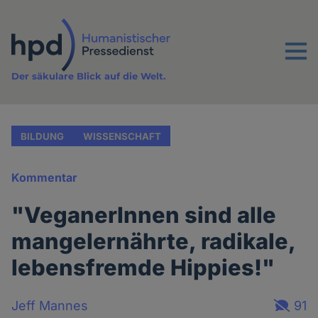
Direkt
zum
Inhalt
Menu
Der säkulare Blick auf die Welt.
BILDUNG
WISSENSCHAFT
Kommentar
"VeganerInnen sind alle
mangelernährte, radikale,
lebensfremde Hippies!"
Jeff Mannes
91