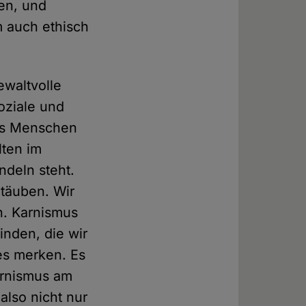
ben, und
m auch ethisch
ewaltvolle
oziale und
ss Menschen
lten im
deln steht.
täuben. Wir
en. Karnismus
inden, die wir
es merken. Es
Karnismus am
also nicht nur