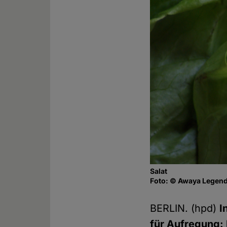
Salat
Foto: © Awaya Legends
BERLIN. (hpd)
I
für Aufregung: 