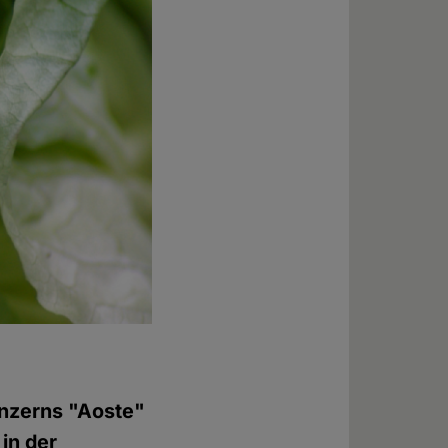
onzerns "Aoste"
in der