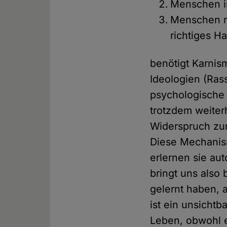
Menschen im
Menschen na
richtiges H
benötigt Karnis
Ideologien (Ras
psychologische
trotzdem weiter
Widerspruch zu
Diese Mechanism
erlernen sie au
bringt uns also 
gelernt haben, 
ist ein unsicht
Leben, obwohl e