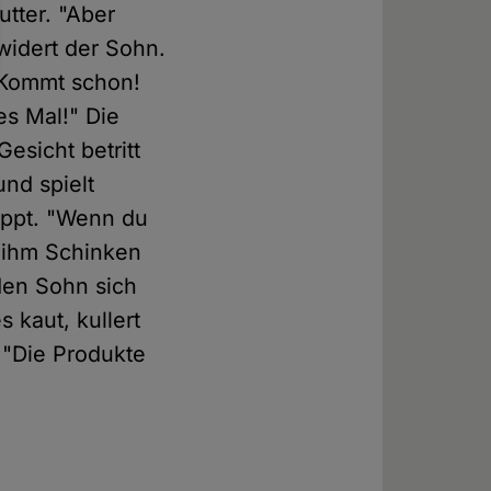
utter. "Aber
widert der Sohn.
 "Kommt schon!
es Mal!" Die
esicht betritt
und spielt
toppt. "Wenn du
kt ihm Schinken
den Sohn sich
 kaut, kullert
 "Die Produkte