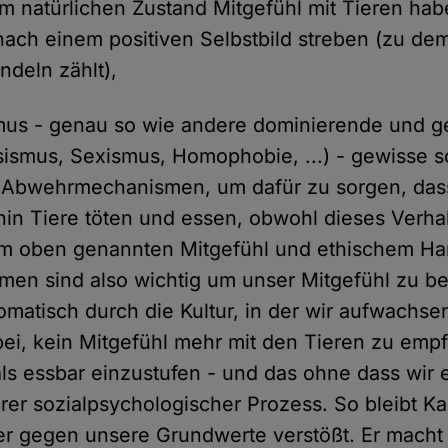
 natürlichen Zustand Mitgefühl mit Tieren ha
ch einem positiven Selbstbild streben (zu de
andeln zählt),
mus - genau so wie andere dominierende und g
sismus, Sexismus, Homophobie, ...) - gewisse s
 Abwehrmechanismen, um dafür zu sorgen, da
hin Tiere töten und essen, obwohl dieses Verha
m oben genannten Mitgefühl und ethischem Han
en sind also wichtig um unser Mitgefühl zu be
tomatisch durch die Kultur, in der wir aufwachs
bei, kein Mitgefühl mehr mit den Tieren zu empf
als essbar einzustufen - und das ohne dass wir 
barer sozialpsychologischer Prozess. So bleibt 
r gegen unsere Grundwerte verstößt. Er macht 