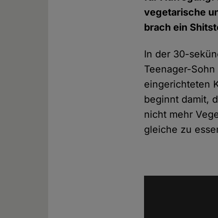
vegetarische un
brach ein Shits
In der 30-sekü
Teenager-Sohn un
eingerichteten 
beginnt damit, d
nicht mehr Veget
gleiche zu essen: