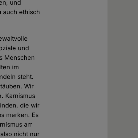
ben, und
m auch ethisch
ewaltvolle
oziale und
ss Menschen
lten im
deln steht.
täuben. Wir
en. Karnismus
inden, die wir
es merken. Es
Karnismus am
also nicht nur