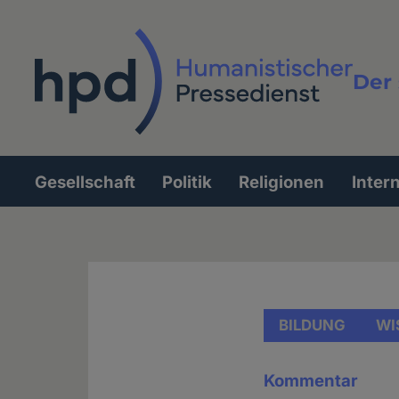
Direkt
zum
Inhalt
Der 
Vollt
Gesellschaft
Politik
Religionen
Inter
Hauptnavigation
BILDUNG
WI
Kommentar