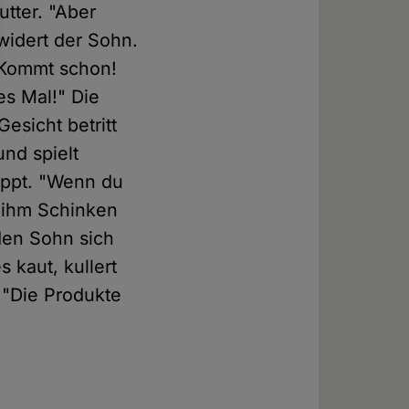
utter. "Aber
widert der Sohn.
 "Kommt schon!
es Mal!" Die
esicht betritt
und spielt
toppt. "Wenn du
kt ihm Schinken
den Sohn sich
 kaut, kullert
 "Die Produkte