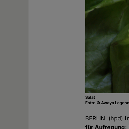
Salat
Foto: © Awaya Legends
BERLIN. (hpd)
I
für Aufregung: 