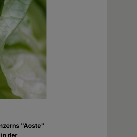
onzerns "Aoste"
in der