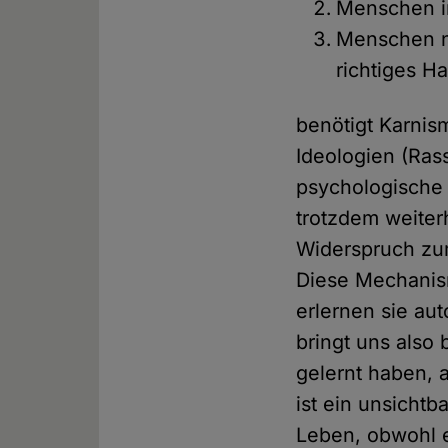
Menschen im
Menschen na
richtiges H
benötigt Karnis
Ideologien (Ras
psychologische
trotzdem weiter
Widerspruch zu
Diese Mechanism
erlernen sie au
bringt uns also 
gelernt haben, 
ist ein unsicht
Leben, obwohl e