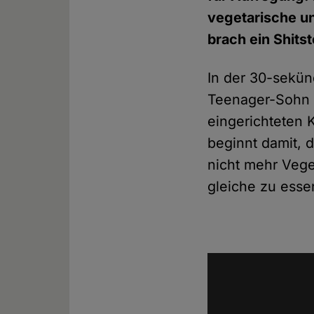
vegetarische un
brach ein Shits
In der 30-sekü
Teenager-Sohn un
eingerichteten 
beginnt damit, d
nicht mehr Veget
gleiche zu essen: