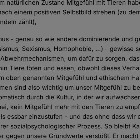
 natürlichen Zustand Mitgefühl mit Tieren ha
ch einem positiven Selbstbild streben (zu de
andeln zählt),
mus - genau so wie andere dominierende und g
sismus, Sexismus, Homophobie, ...) - gewisse s
 Abwehrmechanismen, um dafür zu sorgen, da
hin Tiere töten und essen, obwohl dieses Verha
m oben genannten Mitgefühl und ethischem Han
en sind also wichtig um unser Mitgefühl zu be
tomatisch durch die Kultur, in der wir aufwachs
bei, kein Mitgefühl mehr mit den Tieren zu empf
als essbar einzustufen - und das ohne dass wir 
barer sozialpsychologischer Prozess. So bleibt 
r gegen unsere Grundwerte verstößt. Er macht 