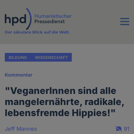
Direkt
zum
Inhalt
Menu
Der säkulare Blick auf die Welt.
BILDUNG
WISSENSCHAFT
Kommentar
"VeganerInnen sind alle
mangelernährte, radikale,
lebensfremde Hippies!"
Jeff Mannes
91