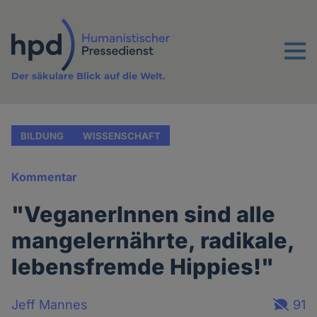
Direkt
zum
Inhalt
Menu
Der säkulare Blick auf die Welt.
BILDUNG
WISSENSCHAFT
Kommentar
"VeganerInnen sind alle
mangelernährte, radikale,
lebensfremde Hippies!"
Jeff Mannes
91