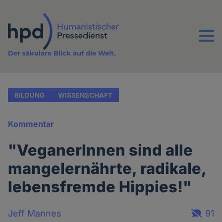
Direkt
zum
Inhalt
Menu
Der säkulare Blick auf die Welt.
BILDUNG
WISSENSCHAFT
Kommentar
"VeganerInnen sind alle
mangelernährte, radikale,
lebensfremde Hippies!"
Jeff Mannes
91