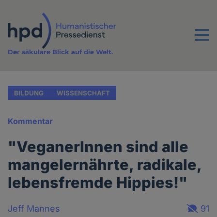
Direkt
zum
Inhalt
Menu
Der säkulare Blick auf die Welt.
BILDUNG
WISSENSCHAFT
Kommentar
"VeganerInnen sind alle
mangelernährte, radikale,
lebensfremde Hippies!"
Jeff Mannes
91