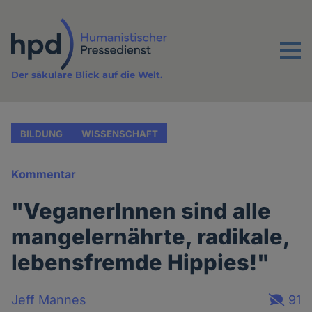
Direkt
zum
Inhalt
Menu
Der säkulare Blick auf die Welt.
BILDUNG
WISSENSCHAFT
Kommentar
"VeganerInnen sind alle
mangelernährte, radikale,
lebensfremde Hippies!"
Jeff Mannes
91