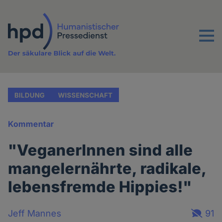
Direkt
zum
Inhalt
Menu
Der säkulare Blick auf die Welt.
BILDUNG
WISSENSCHAFT
Kommentar
"VeganerInnen sind alle
mangelernährte, radikale,
lebensfremde Hippies!"
Jeff Mannes
91