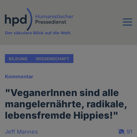
Direkt
zum
Inhalt
Menu
Der säkulare Blick auf die Welt.
BILDUNG
WISSENSCHAFT
Kommentar
"VeganerInnen sind alle
mangelernährte, radikale,
lebensfremde Hippies!"
Jeff Mannes
91