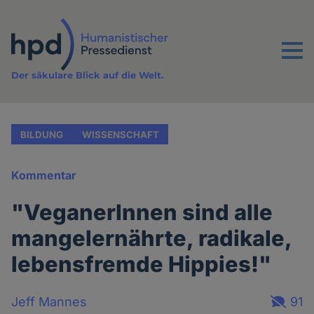
Direkt
zum
Inhalt
Menu
Der säkulare Blick auf die Welt.
BILDUNG
WISSENSCHAFT
Kommentar
"VeganerInnen sind alle
mangelernährte, radikale,
lebensfremde Hippies!"
Jeff Mannes
91