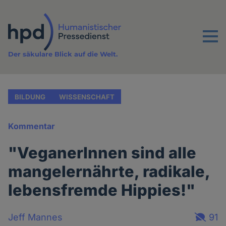
Direkt
zum
Inhalt
Menu
Der säkulare Blick auf die Welt.
BILDUNG
WISSENSCHAFT
Kommentar
"VeganerInnen sind alle
mangelernährte, radikale,
lebensfremde Hippies!"
Jeff Mannes
91