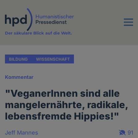
Direkt
zum
Inhalt
Menu
Der säkulare Blick auf die Welt.
BILDUNG
WISSENSCHAFT
Kommentar
"VeganerInnen sind alle
mangelernährte, radikale,
lebensfremde Hippies!"
Jeff Mannes
91