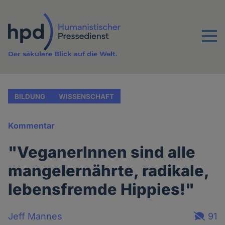
Direkt
zum
Inhalt
Menu
Der säkulare Blick auf die Welt.
BILDUNG
WISSENSCHAFT
Kommentar
"VeganerInnen sind alle
mangelernährte, radikale,
lebensfremde Hippies!"
Jeff Mannes
91