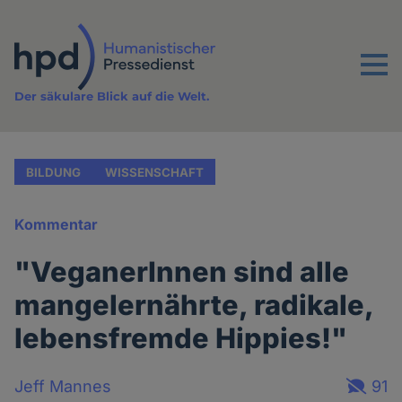
Direkt
zum
Inhalt
Menu
Der säkulare Blick auf die Welt.
BILDUNG
WISSENSCHAFT
Kommentar
"VeganerInnen sind alle
mangelernährte, radikale,
lebensfremde Hippies!"
Jeff Mannes
91