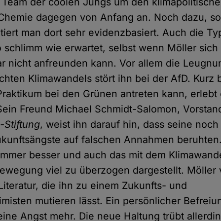
 Team der coolen Jungs um den klimapolitisch
 Chemie dagegen von Anfang an. Noch dazu, so
tiert man dort sehr evidenzbasiert. Auch die T
o schlimm wie erwartet, selbst wenn Möller sich 
ar nicht anfreunden kann. Vor allem die Leugnu
en Klimawandels stört ihn bei der AfD. Kurz 
Praktikum bei den Grünen antreten kann, erlebt 
Sein Freund Michael Schmidt-Salomon, Vorstan
-Stiftung
, weist ihn darauf hin, dass seine noch
kunftsängste auf falschen Annahmen beruhten.
 immer besser und auch das mit dem Klimawand
ewegung viel zu überzogen dargestellt. Möller ve
iteratur, die ihn zu einem Zukunfts- und
misten mutieren lässt. Ein persönlicher Befrei
eine Angst mehr. Die neue Haltung trübt allerdi