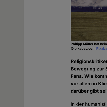
Philipp Möller hat ke
© pixabay.com
Pixaba
Religionskritike
Bewegung zur Sä
Fans. Wie kommt 
vor allem in Kl
darüber gibt se
In der humanist