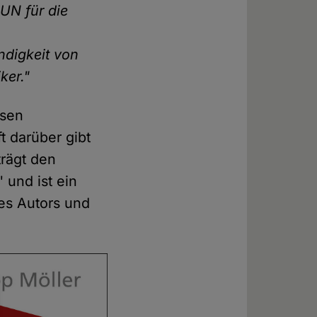
 UN für die
ndigkeit von
ker."
isen
t darüber gibt
trägt den
 und ist ein
des Autors und