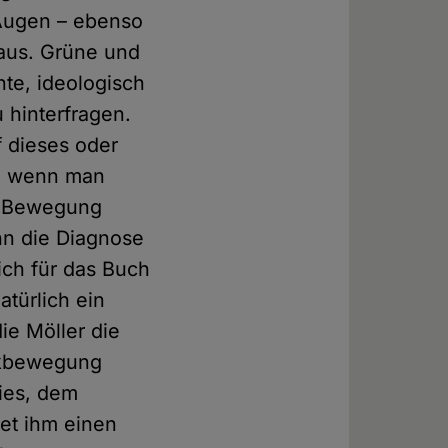
 Augen – ebenso
aus. Grüne und
te, ideologisch
 hinterfragen.
 dieses oder
e, wenn man
-Bewegung
hn die Diagnose
ich für das Buch
türlich ein
ie Möller die
eikbewegung
ies, dem
tet ihm einen