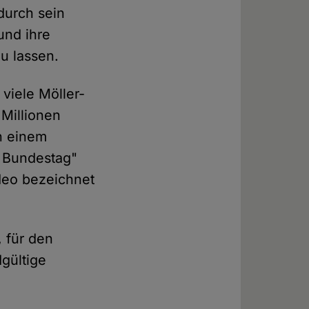
durch sein
und ihre
u lassen.
viele Möller-
 Millionen
n einem
 Bundestag"
deo bezeichnet
, für den
gültige