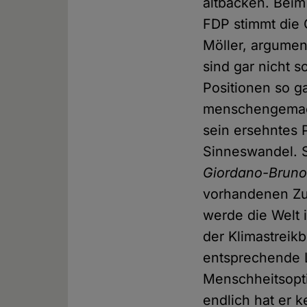
altbacken. Beim
FDP stimmt die
Möller, argumen
sind gar nicht s
Positionen so g
menschengemacht
sein ersehntes 
Sinneswandel. 
Giordano-Bruno
vorhandenen Zu
werde die Welt
der Klimastreikb
entsprechende L
Menschheitsopti
endlich hat er k