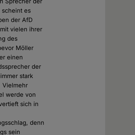
en Sprecher der
 scheint es
ypen der AfD
mit vielen ihrer
ng des
bevor Möller
er einen
dssprecher der
 immer stark
 Vielmehr
el werde von
rtieft sich in
ungsschlag, denn
ngs sein