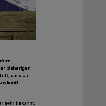
uture
-
ner bisherigen
itt, die sich
 Auskunft
er sehr bekannt.