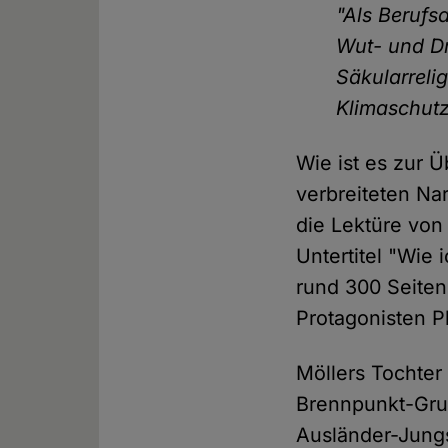
"Als Berufsa
Wut- und Dr
Säkularreli
Klimaschutz!
Wie ist es zur 
verbreiteten Na
die Lektüre von
Untertitel "Wie 
rund 300 Seiten
Protagonisten Ph
Möllers Tochter 
Brennpunkt-Gru
Ausländer-Jungs