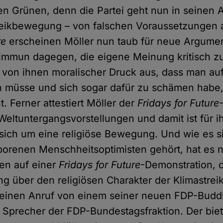
en Grünen, denn die Partei geht nun in seinen
treikbewegung – von falschen Voraussetzungen 
re
erscheinen Möller nun taub für neue Argumen
immun dagegen, die eigene Meinung kritisch zu
von ihnen moralischer Druck aus, dass man auf
en müsse und sich sogar dafür zu schämen hab
ut. Ferner attestiert Möller der
Fridays for Future
Weltuntergangsvorstellungen und damit ist für i
t sich um eine religiöse Bewegung. Und wie es s
orenen Menschheitsoptimisten gehört, hat es na
en auf einer
Fridays for Future
-Demonstration, d
ung über den religiösen Charakter der Klimastr
er einen Anruf von einem seiner neuen FDP-Budd
n Sprecher der FDP-Bundestagsfraktion. Der bie