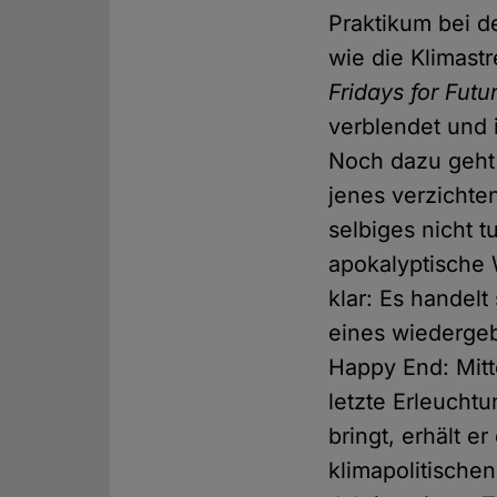
Praktikum bei d
wie die Klimas
Fridays for Futu
verblendet und 
Noch dazu geht 
jenes verzicht
selbiges nicht t
apokalyptische 
klar: Es handel
eines wiedergeb
Happy End: Mitt
letzte Erleucht
bringt, erhält 
klimapolitische