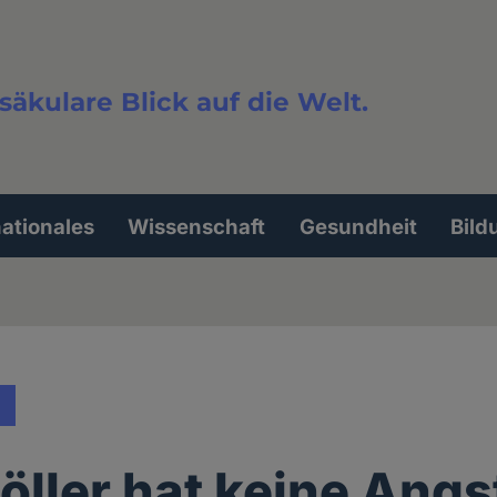
säkulare Blick auf die Welt.
extsuche
nationales
Wissenschaft
Gesundheit
Bild
öller hat keine Ang