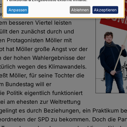
von
ult, weil ihre Eltern sich
personenbezogenen
Anpassen
Ablehnen
Akzeptieren
horrenden Berliner Mieten keine
Daten
m besseren Viertel leisten
und
üllt den zunächst durch und
Cookies
en Protagonisten Möller mit
t hat Möller große Angst vor der
n der hohen Wahlergebnisse der
türlich wegen des Klimawandels.
ßt Möller, für seine Tochter die
Im Bundestag will er
e Politik eigentlich funktioniert
ei am ehesten zur Weltrettung
r gelingt es durch Beziehungen, ein Praktikum b
ordneten der SPD zu bekommen. Doch die Parte