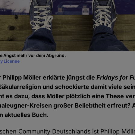
ine Angst mehr vor dem Abgrund.
y License
r Philipp Möller erklärte jüngst die
Fridays for F
kularreligion und schockierte damit viele sei
es dazu, dass Möller plötzlich eine These vertr
imaleugner-Kreisen großer Beliebtheit erfreut?
in aktuelles Buch.
ischen Community Deutschlands ist Philipp Möll