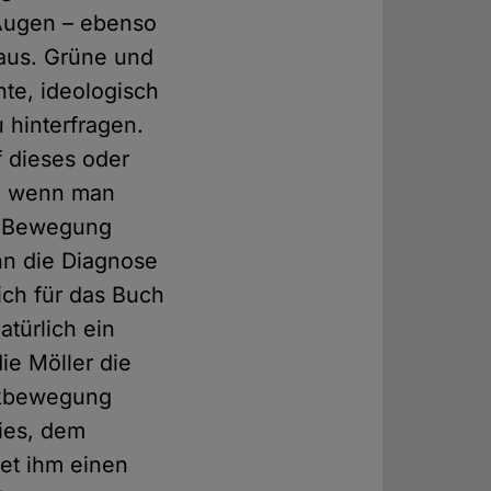
 Augen – ebenso
aus. Grüne und
te, ideologisch
 hinterfragen.
 dieses oder
e, wenn man
-Bewegung
hn die Diagnose
ich für das Buch
türlich ein
ie Möller die
eikbewegung
ies, dem
tet ihm einen