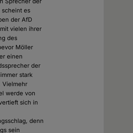
en Sprecher der
 scheint es
ypen der AfD
mit vielen ihrer
ng des
bevor Möller
er einen
dssprecher der
 immer stark
 Vielmehr
el werde von
rtieft sich in
ungsschlag, denn
ngs sein