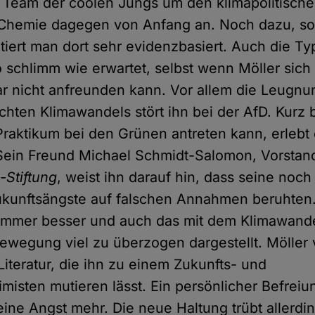
 Team der coolen Jungs um den klimapolitisch
 Chemie dagegen von Anfang an. Noch dazu, so
tiert man dort sehr evidenzbasiert. Auch die T
o schlimm wie erwartet, selbst wenn Möller sich 
ar nicht anfreunden kann. Vor allem die Leugnu
en Klimawandels stört ihn bei der AfD. Kurz 
Praktikum bei den Grünen antreten kann, erlebt 
Sein Freund Michael Schmidt-Salomon, Vorstan
-Stiftung
, weist ihn darauf hin, dass seine noch
kunftsängste auf falschen Annahmen beruhten.
 immer besser und auch das mit dem Klimawand
ewegung viel zu überzogen dargestellt. Möller ve
iteratur, die ihn zu einem Zukunfts- und
misten mutieren lässt. Ein persönlicher Befrei
eine Angst mehr. Die neue Haltung trübt allerdi