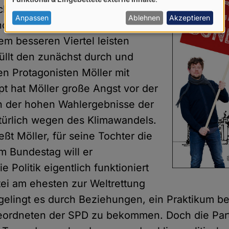
von
ult, weil ihre Eltern sich
personenbezogenen
Anpassen
Ablehnen
Akzeptieren
horrenden Berliner Mieten keine
Daten
m besseren Viertel leisten
und
üllt den zunächst durch und
Cookies
en Protagonisten Möller mit
t hat Möller große Angst vor der
n der hohen Wahlergebnisse der
türlich wegen des Klimawandels.
ßt Möller, für seine Tochter die
Im Bundestag will er
e Politik eigentlich funktioniert
ei am ehesten zur Weltrettung
r gelingt es durch Beziehungen, ein Praktikum b
ordneten der SPD zu bekommen. Doch die Parte