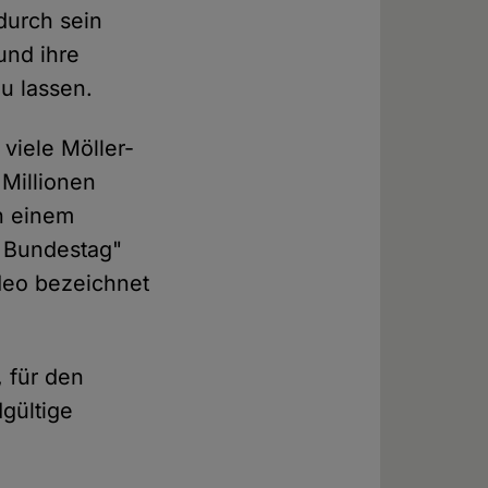
durch sein
und ihre
u lassen.
viele Möller-
 Millionen
n einem
 Bundestag"
deo bezeichnet
, für den
gültige