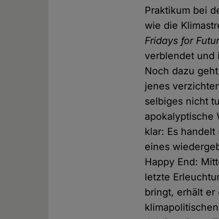
Praktikum bei d
wie die Klimas
Fridays for Futu
verblendet und 
Noch dazu geht 
jenes verzicht
selbiges nicht t
apokalyptische 
klar: Es handel
eines wiedergeb
Happy End: Mitt
letzte Erleucht
bringt, erhält 
klimapolitische