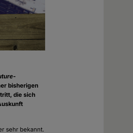
uture
-
ner bisherigen
itt, die sich
 Auskunft
er sehr bekannt.