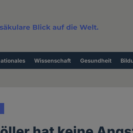
säkulare Blick auf die Welt.
extsuche
nationales
Wissenschaft
Gesundheit
Bild
öller hat keine Ang