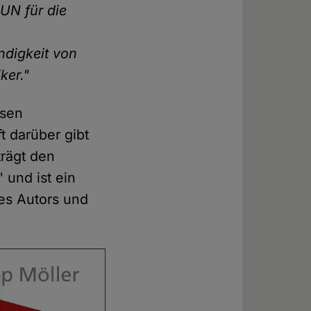
 UN für die
ndigkeit von
ker."
isen
t darüber gibt
trägt den
 und ist ein
des Autors und