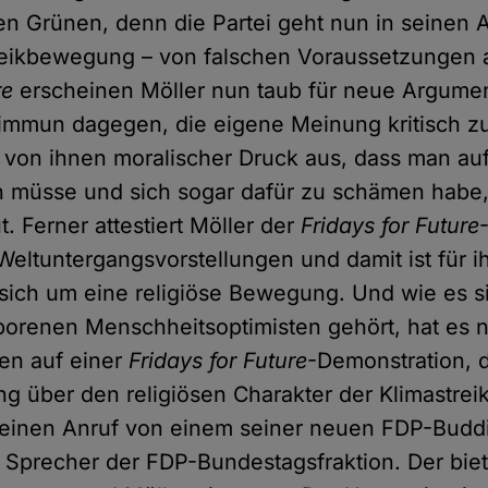
en Grünen, denn die Partei geht nun in seinen
treikbewegung – von falschen Voraussetzungen 
re
erscheinen Möller nun taub für neue Argumen
immun dagegen, die eigene Meinung kritisch zu
von ihnen moralischer Druck aus, dass man auf
en müsse und sich sogar dafür zu schämen hab
ut. Ferner attestiert Möller der
Fridays for Future
Weltuntergangsvorstellungen und damit ist für i
t sich um eine religiöse Bewegung. Und wie es s
orenen Menschheitsoptimisten gehört, hat es na
en auf einer
Fridays for Future
-Demonstration, d
ung über den religiösen Charakter der Klimastr
er einen Anruf von einem seiner neuen FDP-Budd
n Sprecher der FDP-Bundestagsfraktion. Der bie