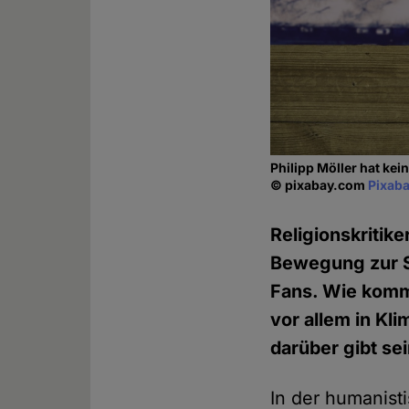
Philipp Möller hat ke
© pixabay.com
Pixaba
Religionskritike
Bewegung zur Sä
Fans. Wie kommt 
vor allem in Kl
darüber gibt se
In der humanist