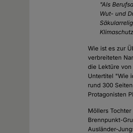
"Als Berufsa
Wut- und Dr
Säkularreli
Klimaschutz!
Wie ist es zur 
verbreiteten Na
die Lektüre von
Untertitel "Wie 
rund 300 Seiten
Protagonisten Ph
Möllers Tochter 
Brennpunkt-Gru
Ausländer-Jungs