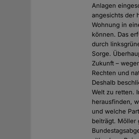
Anlagen eingesch
angesichts der 
Wohnung in eine
können. Das erf
durch linksgrün
Sorge. Überhaup
Zukunft – wege
Rechten und na
Deshalb beschlie
Welt zu retten. 
herausfinden, wi
und welche Part
beiträgt. Mölle
Bundestagsabge