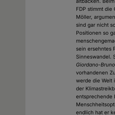
altbacken. Beim
FDP stimmt die
Möller, argumen
sind gar nicht s
Positionen so g
menschengemacht
sein ersehntes 
Sinneswandel. 
Giordano-Bruno
vorhandenen Zu
werde die Welt
der Klimastreikb
entsprechende L
Menschheitsopti
endlich hat er k