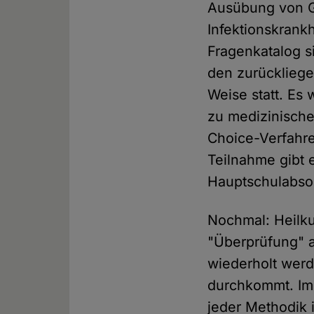
Ausübung von G
Infektionskrankh
Fragenkatalog 
den zurückliege
Weise statt. Es
zu medizinisch
Choice-Verfahre
Teilnahme gibt e
Hauptschulabsol
Nochmal: Heilku
"Überprüfung" a
wiederholt werd
durchkommt. Im B
jeder Methodik 