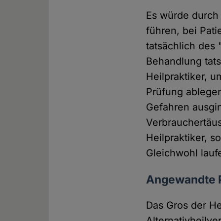
Es würde durch 
führen, bei Pat
tatsächlich de
Behandlung tats
Heilpraktiker, u
Prüfung ablegen,
Gefahren ausgin
Verbrauchertäus
Heilpraktiker, 
Gleichwohl lauf
Angewandte 
Das Gros der He
Alternativheilv