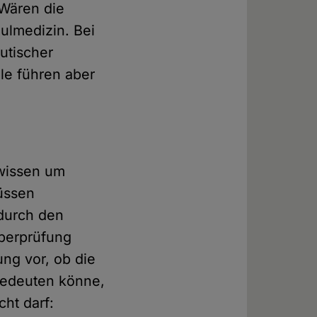
 Wären die
hulmedizin. Bei
utischer
ele führen aber
 wissen um
müssen
 durch den
Überprüfung
lung vor, ob die
 bedeuten könne,
cht darf: