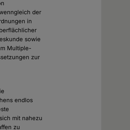
on
, wenngleich der
rdnungen in
berflächlicher
tzeskunde sowie
m Multiple-
ussetzungen zur
ie
ehens endlos
este
 sich mit nahezu
ffen zu