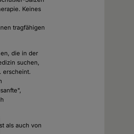
herapie. Keines
inen tragfähigen
en, die in der
edizin suchen,
 erscheint.
n
sanfte",
ch
st als auch von