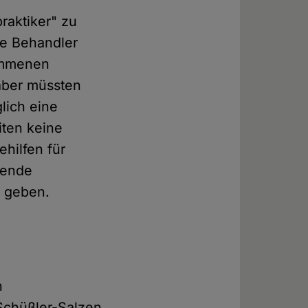
raktiker" zu
de Behandler
nommenen
 aber müssten
glich eine
iten keine
ehilfen für
rende
z geben.
n
 Schüßler-Salzen