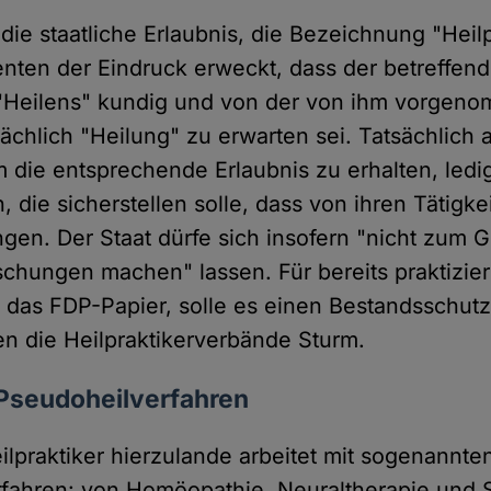
die staatliche Erlaubnis, die Bezeichnung "Heilp
ienten der Eindruck erweckt, dass der betreffen
s "Heilens" kundig und von der von ihm vorge
ächlich "Heilung" zu erwarten sei. Tatsächlich
m die entsprechende Erlaubnis zu erhalten, ledi
 die sicherstellen solle, dass von ihren Tätigke
gen. Der Staat dürfe sich insofern "nicht zum G
chungen machen" lassen. Für bereits praktizie
so das FDP-Papier, solle es einen Bestandsschut
en die Heilpraktikerverbände Sturm.
Pseudoheilverfahren
ilpraktiker hierzulande arbeitet mit sogenannte
erfahren: von Homöopathie, Neuraltherapie und