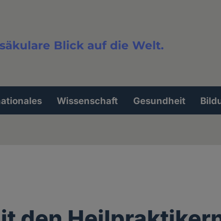
säkulare Blick auf die Welt.
extsuche
nationales
Wissenschaft
Gesundheit
Bild
t den Heilpraktiker