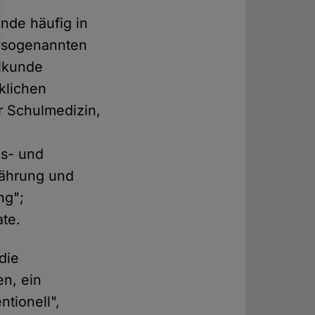
unde häufig in
e sogenannten
ilkunde
klichen
er Schulmedizin,
s- und
ährung und
ng";
te.
die
en, ein
ntionell",