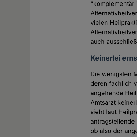
"komplementär" 
Alternativheilve
vielen Heilprak
Alternativheilve
auch ausschließl
Keinerlei er
Die wenigsten M
deren fachlich v
angehende Heilp
Amtsarzt keiner
sieht laut Heilp
antragstellende
ob also der ange