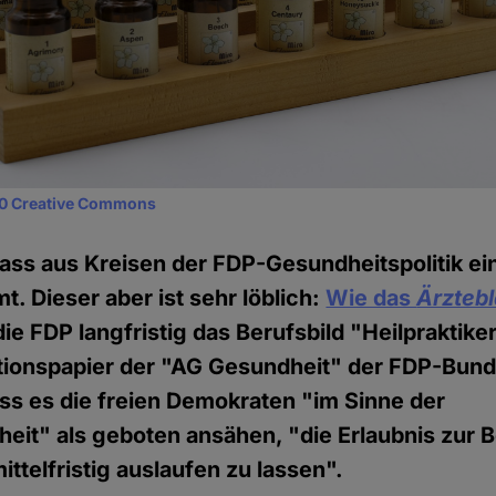
0 Creative Commons
ass aus Kreisen der FDP-Gesundheitspolitik ei
. Dieser aber ist sehr löblich:
Wie das
Ärztebl
 die FDP langfristig das Berufsbild "Heilpraktik
tionspapier der "AG Gesundheit" der FDP-Bund
ss es die freien Demokraten "im Sinne der
heit" als geboten ansähen, "die Erlaubnis zur 
mittelfristig auslaufen zu lassen".