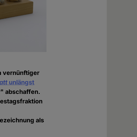
n vernünftiger
att
unlängst
er" abschaffen.
estagsfraktion
Bezeichnung als