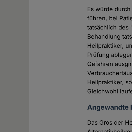
Es würde durch 
führen, bei Pat
tatsächlich de
Behandlung tats
Heilpraktiker, u
Prüfung ablegen,
Gefahren ausgin
Verbrauchertäus
Heilpraktiker, 
Gleichwohl lauf
Angewandte 
Das Gros der He
Alternativheilv