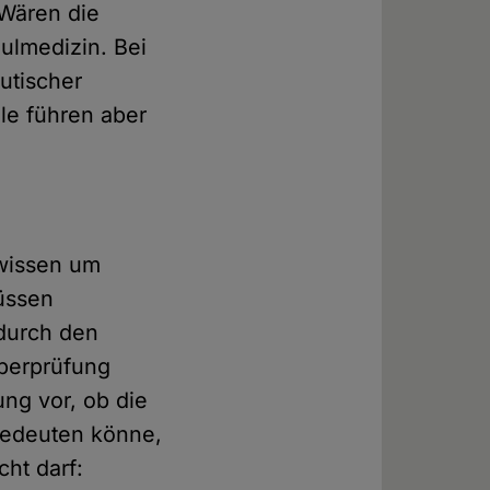
 Wären die
hulmedizin. Bei
utischer
ele führen aber
 wissen um
müssen
 durch den
Überprüfung
lung vor, ob die
 bedeuten könne,
cht darf: