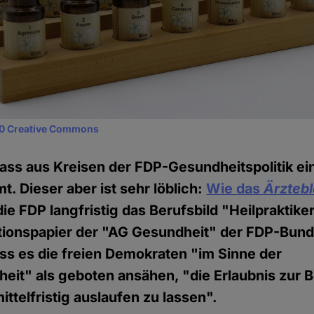
0 Creative Commons
ass aus Kreisen der FDP-Gesundheitspolitik ei
. Dieser aber ist sehr löblich:
Wie das
Ärztebl
 die FDP langfristig das Berufsbild "Heilpraktik
tionspapier der "AG Gesundheit" der FDP-Bund
ss es die freien Demokraten "im Sinne der
heit" als geboten ansähen, "die Erlaubnis zur 
mittelfristig auslaufen zu lassen".