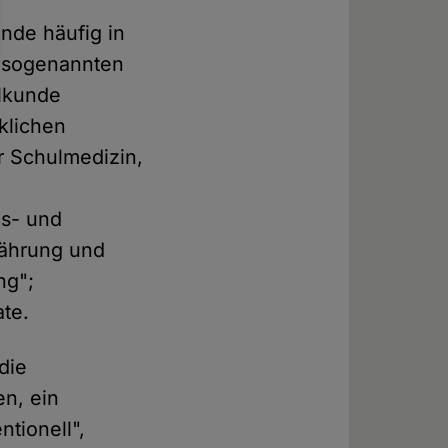
unde häufig in
e sogenannten
ilkunde
klichen
er Schulmedizin,
s- und
ährung und
ng";
te.
die
en, ein
ntionell",