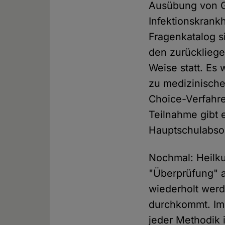
Ausübung von G
Infektionskrankh
Fragenkatalog 
den zurückliege
Weise statt. Es
zu medizinisch
Choice-Verfahre
Teilnahme gibt e
Hauptschulabsol
Nochmal: Heilku
"Überprüfung" a
wiederholt werd
durchkommt. Im B
jeder Methodik 