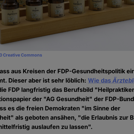
0 Creative Commons
ass aus Kreisen der FDP-Gesundheitspolitik ei
. Dieser aber ist sehr löblich:
Wie das
Ärztebl
 die FDP langfristig das Berufsbild "Heilpraktik
tionspapier der "AG Gesundheit" der FDP-Bund
ss es die freien Demokraten "im Sinne der
heit" als geboten ansähen, "die Erlaubnis zur 
mittelfristig auslaufen zu lassen".