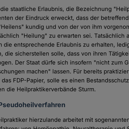
die staatliche Erlaubnis, die Bezeichnung "Heilp
ienten der Eindruck erweckt, dass der betreffen
s "Heilens" kundig und von der von ihm vorge
ächlich "Heilung" zu erwarten sei. Tatsächlich
m die entsprechende Erlaubnis zu erhalten, ledi
 die sicherstellen solle, dass von ihren Tätigke
gen. Der Staat dürfe sich insofern "nicht zum G
chungen machen" lassen. Für bereits praktizie
so das FDP-Papier, solle es einen Bestandsschut
en die Heilpraktikerverbände Sturm.
Pseudoheilverfahren
ilpraktiker hierzulande arbeitet mit sogenannte
erfahren: von Homöopathie, Neuraltherapie und