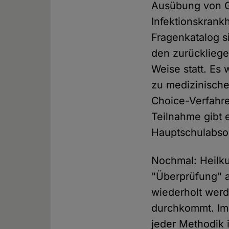
Ausübung von G
Infektionskrankh
Fragenkatalog 
den zurückliege
Weise statt. Es
zu medizinisch
Choice-Verfahre
Teilnahme gibt e
Hauptschulabsol
Nochmal: Heilku
"Überprüfung" a
wiederholt werd
durchkommt. Im B
jeder Methodik 