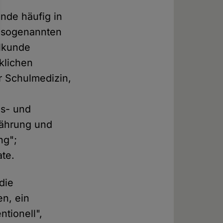
unde häufig in
e sogenannten
ilkunde
klichen
er Schulmedizin,
s- und
ährung und
ng";
te.
die
en, ein
ntionell",