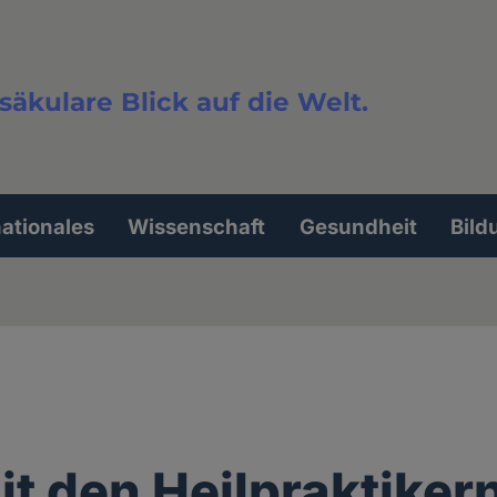
säkulare Blick auf die Welt.
extsuche
nationales
Wissenschaft
Gesundheit
Bild
t den Heilpraktiker