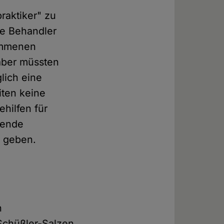
raktiker" zu
de Behandler
nommenen
 aber müssten
glich eine
iten keine
ehilfen für
rende
z geben.
n
 Schüßler-Salzen