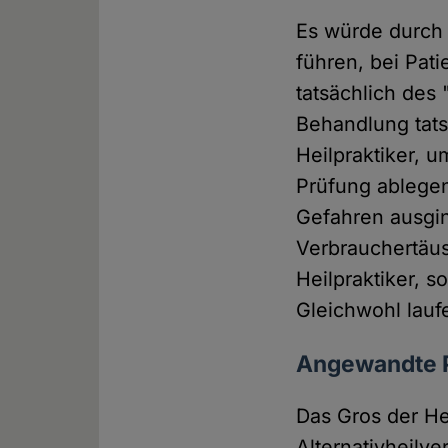
Es würde durch 
führen, bei Pat
tatsächlich de
Behandlung tats
Heilpraktiker, u
Prüfung ablegen,
Gefahren ausgin
Verbrauchertäus
Heilpraktiker, 
Gleichwohl lauf
Angewandte 
Das Gros der He
Alternativheilv