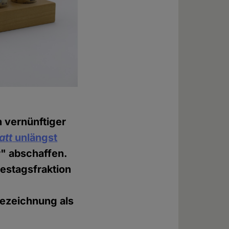
n vernünftiger
att
unlängst
er" abschaffen.
estagsfraktion
Bezeichnung als