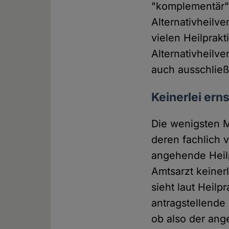
"komplementär" 
Alternativheilve
vielen Heilprak
Alternativheilve
auch ausschließl
Keinerlei er
Die wenigsten M
deren fachlich v
angehende Heilp
Amtsarzt keiner
sieht laut Heilp
antragstellende
ob also der ange