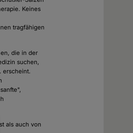
herapie. Keines
inen tragfähigen
en, die in der
edizin suchen,
 erscheint.
n
sanfte",
ch
st als auch von