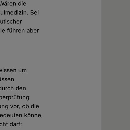
 Wären die
hulmedizin. Bei
utischer
ele führen aber
 wissen um
müssen
 durch den
Überprüfung
lung vor, ob die
 bedeuten könne,
cht darf: