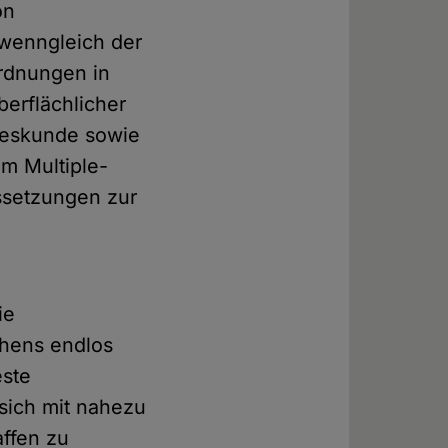
on
, wenngleich der
rdnungen in
berflächlicher
tzeskunde sowie
m Multiple-
ussetzungen zur
ie
ehens endlos
este
 sich mit nahezu
ffen zu