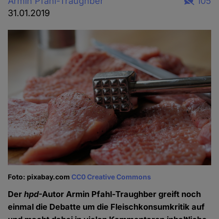
Armin Pfahl-Traughber
105
31.01.2019
Foto: pixabay.com
CC0 Creative Commons
Der
hpd
-Autor Armin Pfahl-Traughber greift noch
einmal die Debatte um die Fleischkonsumkritik auf