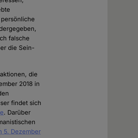
eressen,
ebte
persönliche
iedergegeben,
ch falsche
er die Sein-
aktionen, die
vember 2018 in
den
er findet sich
be
. Darüber
manistischen
m 5. Dezember