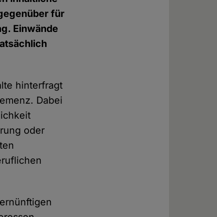
mgegenüber für
ng. Einwände
tatsächlich
te hinterfragt
hemenz. Dabei
ichkeit
erung oder
aten
ruflichen
ernünftigen