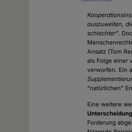
Kooperationsins
auszuweiten, die
schlechter"
. Do
Menschenrechten
Ansatz (Tom Reg
als Folge eine
verworfen. Ein 
Supplementierung
"natürlichen" E
Eine weitere wei
Unterscheidun
Forderung abgele
folgende Beispie