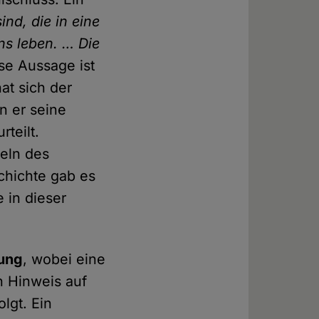
ind, die in eine
ns leben. … Die
se Aussage ist
at sich der
n er seine
teilt.
deln des
chichte gab es
 in dieser
ung
, wobei eine
 Hinweis auf
lgt. Ein