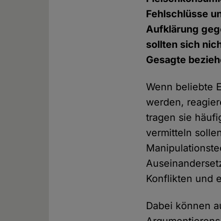
Fehlschlüsse un
Aufklärung geg
sollten sich ni
Gesagte bezieh
Wenn beliebte E
werden, reagie
tragen sie häuf
vermitteln soll
Manipulationste
Auseinandersetz
Konflikten und e
Dabei können au