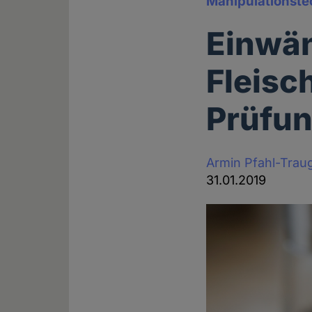
Manipulationste
Einwä
Fleisc
Prüfu
Armin Pfahl-Trau
31.01.2019