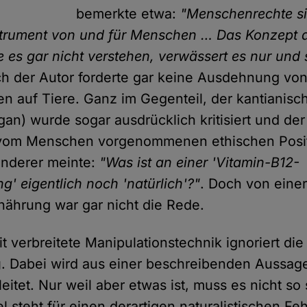
bemerkte etwa:
"Menschenrechte si
trument von und für Menschen … Das Konzept a
 es gar nicht verstehen, verwässert es nur und st
ch der Autor forderte gar keine Ausdehnung vo
 auf Tiere. Ganz im Gegenteil, der kantianisch
an) wurde sogar ausdrücklich kritisiert und de
r vom Menschen vorgenommenen ethischen Posi
anderer meinte:
"Was ist an einer 'Vitamin-B12-
' eigentlich noch 'natürlich'?"
. Doch von einer
rnährung war gar nicht die Rede.
t verbreitete Manipulationstechnik ignoriert di
g
. Dabei wird aus einer beschreibenden Aussag
itet. Nur weil aber etwas ist, muss es nicht so 
l steht für einen derartigen naturalistischen Feh