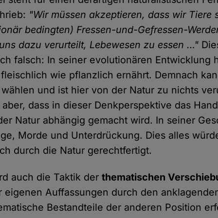
hrieb:
"Wir müssen akzeptieren, dass wir Tiere s
tionär bedingten) Fressen-und-Gefressen-Werde
t uns dazu verurteilt, Lebewesen zu essen …"
Die
ich falsch: In seiner evolutionären Entwicklung h
leischlich wie pflanzlich ernährt. Demnach kan
ählen und ist hier von der Natur zu nichts verur
 aber, dass in dieser Denkperspektive das Han
r Natur abhängig gemacht wird. In seiner Ges
ge, Morde und Unterdrückung. Dies alles würde
h durch die Natur gerechtfertigt.
rd auch die Taktik der
thematischen Verschieb
r eigenen Auffassungen durch den anklagenden
ematische Bestandteile der anderen Position erfo