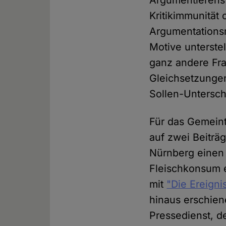
Argumentierens 
Kritikimmunität
Argumentations
Motive unterste
ganz andere Fra
Gleichsetzungen
Sollen-Untersch
Für das Gemeint
auf zwei Beiträ
Nürnberg einen 
Fleischkonsum e
mit
"Die Ereigni
hinaus erschien
Pressedienst, d