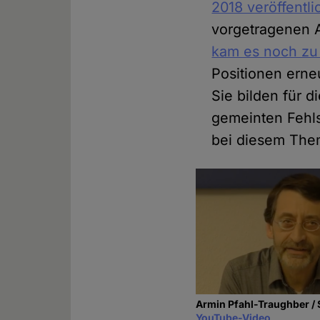
2018 veröffentli
vorgetragenen A
kam es noch zu
Positionen erne
Sie bilden für 
gemeinten Fehls
bei diesem The
Armin Pfahl-Traughber /
YouTube-Video