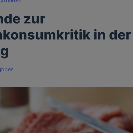
chniken
nde zur
hkonsumkritik in der
ng
ghber