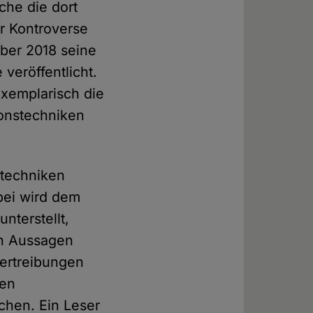
che die dort
er Kontroverse
mber 2018 seine
veröffentlicht.
exemplarisch die
ionstechniken
stechniken
bei wird dem
unterstellt,
en Aussagen
bertreibungen
den
chen. Ein Leser