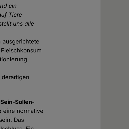
nd ein
uf Tiere
ellt uns alle
n
 ausgerichtete
r Fleischkonsum
tionierung
 derartigen
e
Sein-Sollen-
e eine normative
sein. Das
lschluss: Ein