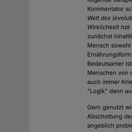
Kommentator sc
Welt des (evolu
Wirklichkeit ha
zunächst inhaltl
Mensch sowohl f
Ernährungsform w
Bedeutsamer ist
Menschen von de
auch immer Krie
"Logik" dann auc
Gern genutzt wi
Abschottung de
angeblich probl