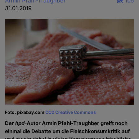
Armin Pfahl-Traughber
105
31.01.2019
Foto: pixabay.com
CC0 Creative Commons
Der
hpd
-Autor Armin Pfahl-Traughber greift noch
einmal die Debatte um die Fleischkonsumkritik auf