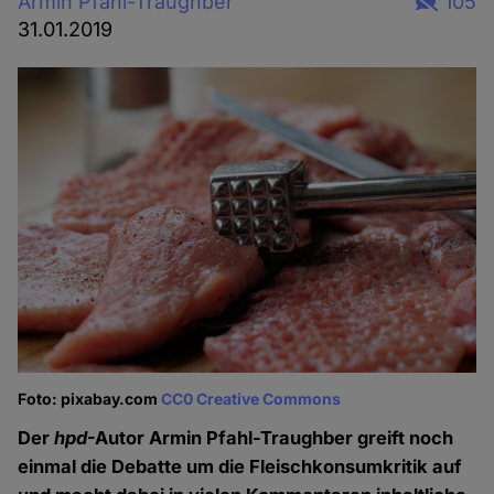
Armin Pfahl-Traughber
105
31.01.2019
Foto: pixabay.com
CC0 Creative Commons
Der
hpd
-Autor Armin Pfahl-Traughber greift noch
einmal die Debatte um die Fleischkonsumkritik auf