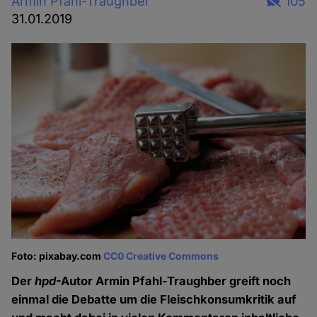
Armin Pfahl-Traughber
105
31.01.2019
Foto: pixabay.com
CC0 Creative Commons
Der
hpd
-Autor Armin Pfahl-Traughber greift noch
einmal die Debatte um die Fleischkonsumkritik auf