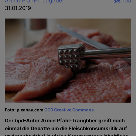
Armin Pfahl-Traughber
105
31.01.2019
Foto: pixabay.com
CC0 Creative Commons
Der
hpd
-Autor Armin Pfahl-Traughber greift noch
einmal die Debatte um die Fleischkonsumkritik auf