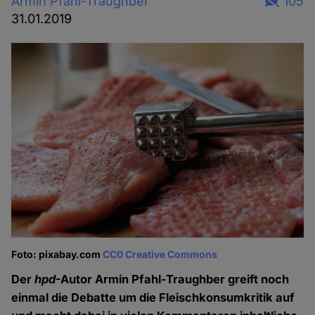
Armin Pfahl-Traughber
105
31.01.2019
Foto: pixabay.com
CC0 Creative Commons
Der
hpd
-Autor Armin Pfahl-Traughber greift noch
einmal die Debatte um die Fleischkonsumkritik auf