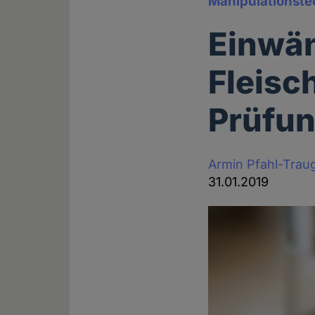
Manipulationste
Einwä
Fleisc
Prüfu
Armin Pfahl-Trau
31.01.2019