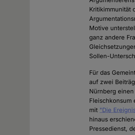
Argumentierens 
Kritikimmunität
Argumentations
Motive unterste
ganz andere Fra
Gleichsetzungen
Sollen-Untersch
Für das Gemeint
auf zwei Beiträ
Nürnberg einen 
Fleischkonsum e
mit
"Die Ereigni
hinaus erschien
Pressedienst, d