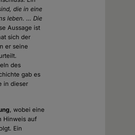
ind, die in eine
ns leben. … Die
se Aussage ist
at sich der
n er seine
teilt.
deln des
chichte gab es
 in dieser
ung
, wobei eine
 Hinweis auf
lgt. Ein