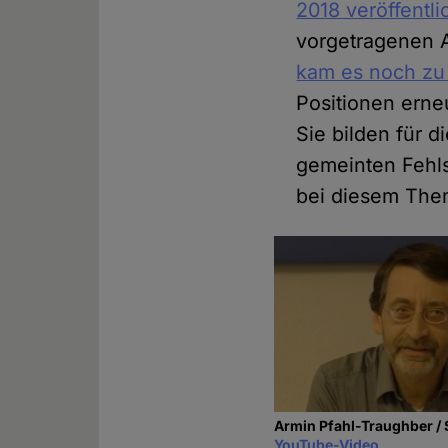
2018 veröffentli
vorgetragenen A
kam es noch zu
Positionen erne
Sie bilden für 
gemeinten Fehls
bei diesem The
Armin Pfahl-Traughber /
YouTube-Video