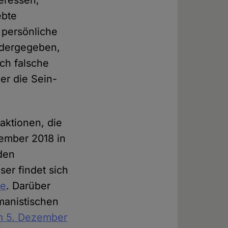
eressen,
ebte
persönliche
iedergegeben,
ch falsche
er die Sein-
aktionen, die
vember 2018 in
den
er findet sich
be
. Darüber
manistischen
m 5. Dezember