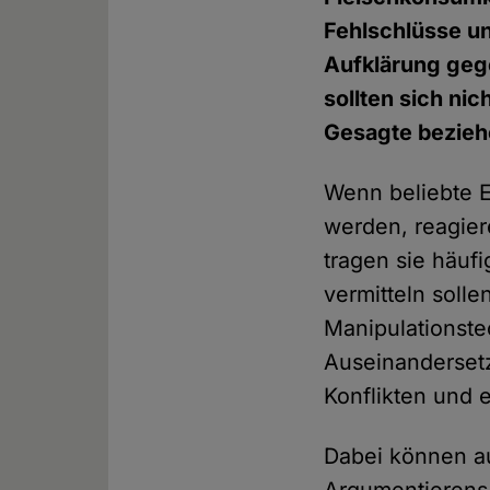
Fehlschlüsse un
Aufklärung geg
sollten sich ni
Gesagte bezieh
Wenn beliebte E
werden, reagie
tragen sie häuf
vermitteln soll
Manipulationste
Auseinandersetz
Konflikten und e
Dabei können au