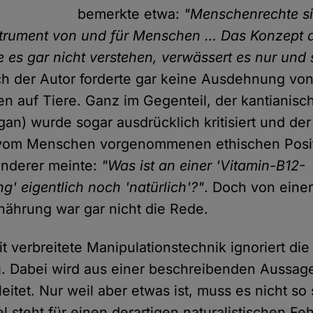
bemerkte etwa:
"Menschenrechte si
trument von und für Menschen … Das Konzept a
 es gar nicht verstehen, verwässert es nur und st
ch der Autor forderte gar keine Ausdehnung vo
 auf Tiere. Ganz im Gegenteil, der kantianisch
an) wurde sogar ausdrücklich kritisiert und de
r vom Menschen vorgenommenen ethischen Posi
anderer meinte:
"Was ist an einer 'Vitamin-B12-
' eigentlich noch 'natürlich'?"
. Doch von einer
rnährung war gar nicht die Rede.
t verbreitete Manipulationstechnik ignoriert di
g
. Dabei wird aus einer beschreibenden Aussag
itet. Nur weil aber etwas ist, muss es nicht so 
l steht für einen derartigen naturalistischen Feh