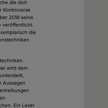
che die dort
er Kontroverse
mber 2018 seine
veröffentlicht.
exemplarisch die
ionstechniken
stechniken
bei wird dem
unterstellt,
en Aussagen
bertreibungen
den
chen. Ein Leser