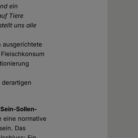
nd ein
uf Tiere
ellt uns alle
n
 ausgerichtete
r Fleischkonsum
tionierung
 derartigen
e
Sein-Sollen-
e eine normative
sein. Das
lschluss: Ein