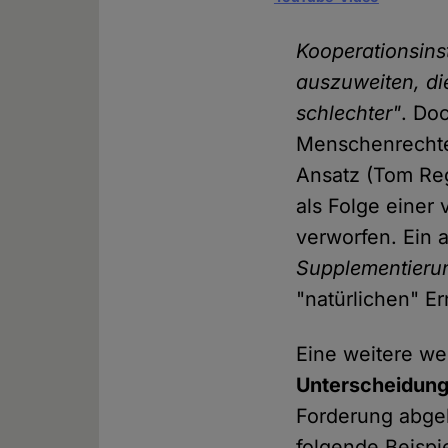
Kooperationsins
auszuweiten, die
schlechter"
. Do
Menschenrechten
Ansatz (Tom Reg
als Folge eine
verworfen. Ein 
Supplementierung
"natürlichen" E
Eine weitere wei
Unterscheidun
Forderung abgele
folgende Beispie