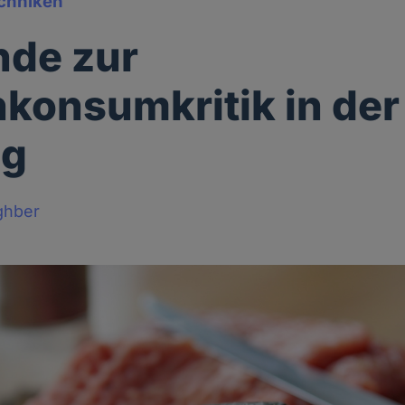
chniken
nde zur
hkonsumkritik in der
ng
ghber