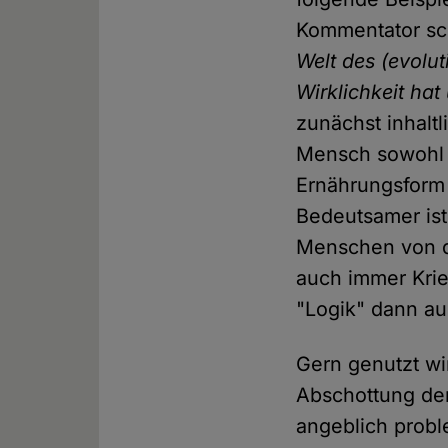
Kommentator sc
Welt des (evolu
Wirklichkeit ha
zunächst inhaltl
Mensch sowohl f
Ernährungsform w
Bedeutsamer ist
Menschen von de
auch immer Krie
"Logik" dann auc
Gern genutzt wi
Abschottung de
angeblich probl