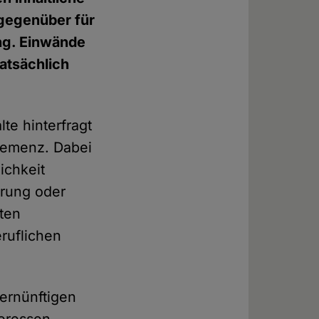
mgegenüber für
ng. Einwände
tatsächlich
te hinterfragt
hemenz. Dabei
ichkeit
erung oder
aten
ruflichen
ernünftigen