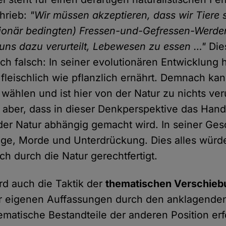
hrieb:
"Wir müssen akzeptieren, dass wir Tiere s
tionär bedingten) Fressen-und-Gefressen-Werde
t uns dazu verurteilt, Lebewesen zu essen …"
Die
ich falsch: In seiner evolutionären Entwicklung h
leischlich wie pflanzlich ernährt. Demnach kan
ählen und ist hier von der Natur zu nichts verur
 aber, dass in dieser Denkperspektive das Han
r Natur abhängig gemacht wird. In seiner Ges
ge, Morde und Unterdrückung. Dies alles würde
h durch die Natur gerechtfertigt.
rd auch die Taktik der
thematischen Verschieb
r eigenen Auffassungen durch den anklagenden
ematische Bestandteile der anderen Position erfo