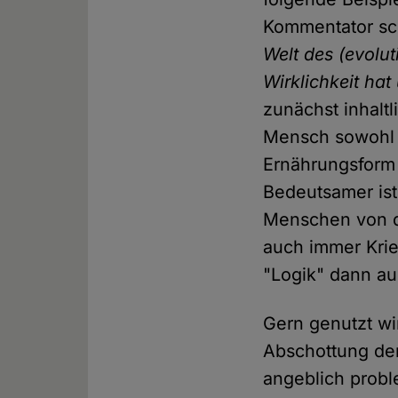
Kommentator sc
Welt des (evolu
Wirklichkeit ha
zunächst inhaltl
Mensch sowohl f
Ernährungsform w
Bedeutsamer ist
Menschen von de
auch immer Krie
"Logik" dann auc
Gern genutzt wi
Abschottung de
angeblich probl