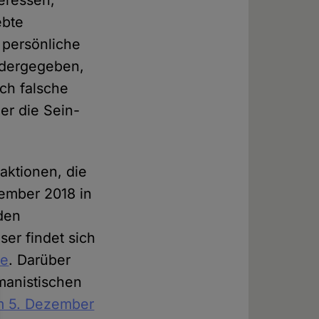
eressen,
ebte
persönliche
iedergegeben,
ch falsche
er die Sein-
aktionen, die
vember 2018 in
den
er findet sich
be
. Darüber
manistischen
m 5. Dezember