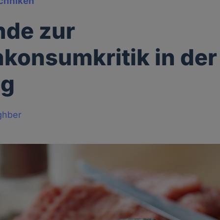
chniken
nde zur
hkonsumkritik in der
ng
ghber