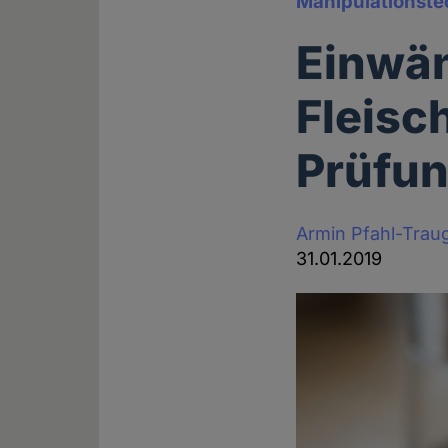
Manipulationste
Einwä
Fleisc
Prüfu
Armin Pfahl-Trau
31.01.2019