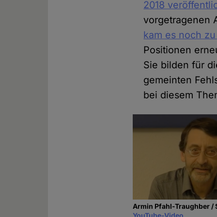
2018 veröffentli
vorgetragenen A
kam es noch zu
Positionen erne
Sie bilden für 
gemeinten Fehls
bei diesem The
Armin Pfahl-Traughber /
YouTube-Video