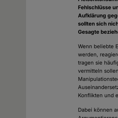
Fehlschlüsse un
Aufklärung geg
sollten sich ni
Gesagte bezieh
Wenn beliebte E
werden, reagie
tragen sie häuf
vermitteln soll
Manipulationste
Auseinandersetz
Konflikten und e
Dabei können au