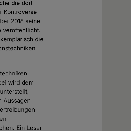
che die dort
er Kontroverse
mber 2018 seine
veröffentlicht.
exemplarisch die
ionstechniken
stechniken
bei wird dem
unterstellt,
en Aussagen
bertreibungen
den
chen. Ein Leser