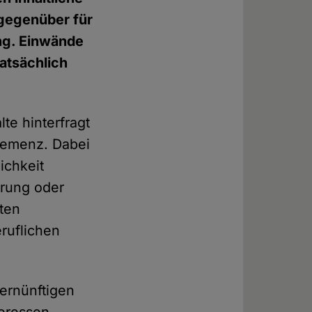
mgegenüber für
ng. Einwände
tatsächlich
te hinterfragt
hemenz. Dabei
ichkeit
erung oder
aten
ruflichen
ernünftigen