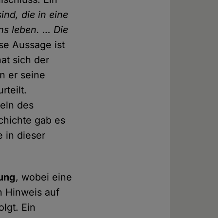
ind, die in eine
ns leben. … Die
se Aussage ist
at sich der
n er seine
teilt.
deln des
chichte gab es
 in dieser
ung
, wobei eine
 Hinweis auf
lgt. Ein