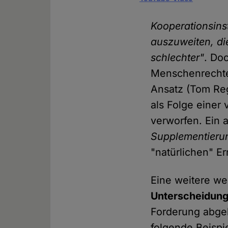
Kooperationsins
auszuweiten, die
schlechter"
. Do
Menschenrechten
Ansatz (Tom Reg
als Folge eine
verworfen. Ein 
Supplementierung
"natürlichen" E
Eine weitere wei
Unterscheidun
Forderung abgele
folgende Beispie