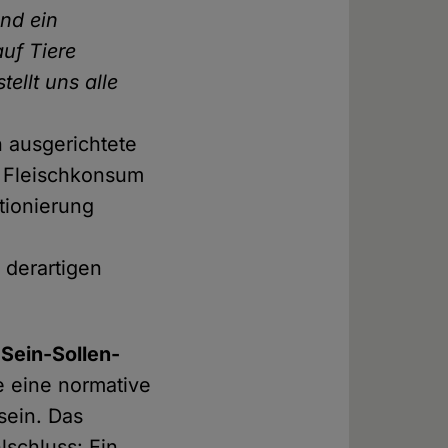
nd ein
uf Tiere
ellt uns alle
n
 ausgerichtete
r Fleischkonsum
tionierung
 derartigen
e
Sein-Sollen-
e eine normative
sein. Das
lschluss: Ein