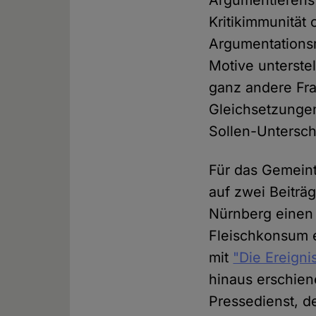
Argumentierens 
Kritikimmunität
Argumentations
Motive unterste
ganz andere Fra
Gleichsetzungen
Sollen-Untersch
Für das Gemeint
auf zwei Beiträ
Nürnberg einen 
Fleischkonsum e
mit
"Die Ereigni
hinaus erschien
Pressedienst, d