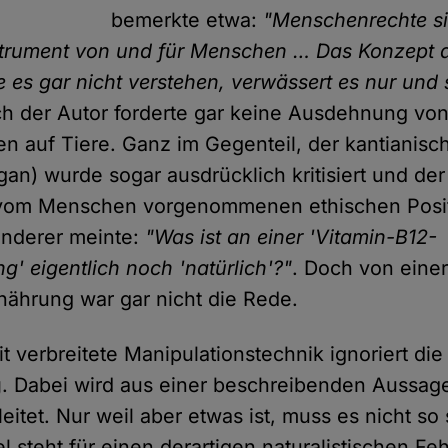
bemerkte etwa:
"Menschenrechte si
trument von und für Menschen … Das Konzept a
 es gar nicht verstehen, verwässert es nur und st
ch der Autor forderte gar keine Ausdehnung vo
 auf Tiere. Ganz im Gegenteil, der kantianisch
an) wurde sogar ausdrücklich kritisiert und de
r vom Menschen vorgenommenen ethischen Posi
anderer meinte:
"Was ist an einer 'Vitamin-B12-
' eigentlich noch 'natürlich'?"
. Doch von einer
rnährung war gar nicht die Rede.
t verbreitete Manipulationstechnik ignoriert di
g
. Dabei wird aus einer beschreibenden Aussag
itet. Nur weil aber etwas ist, muss es nicht so 
l steht für einen derartigen naturalistischen Feh