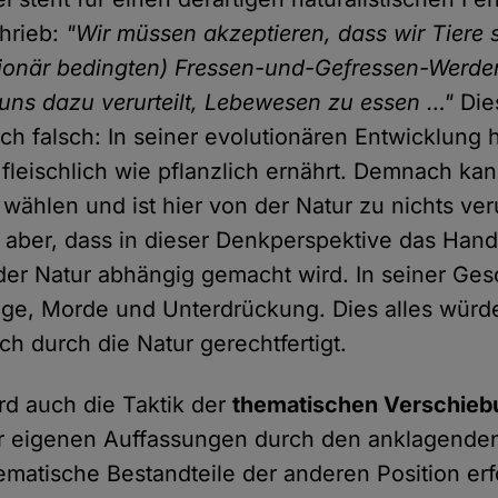
hrieb:
"Wir müssen akzeptieren, dass wir Tiere s
tionär bedingten) Fressen-und-Gefressen-Werde
t uns dazu verurteilt, Lebewesen zu essen …"
Die
ich falsch: In seiner evolutionären Entwicklung h
leischlich wie pflanzlich ernährt. Demnach kan
ählen und ist hier von der Natur zu nichts verur
 aber, dass in dieser Denkperspektive das Han
r Natur abhängig gemacht wird. In seiner Ges
ge, Morde und Unterdrückung. Dies alles würde
h durch die Natur gerechtfertigt.
rd auch die Taktik der
thematischen Verschieb
r eigenen Auffassungen durch den anklagenden
ematische Bestandteile der anderen Position erfo