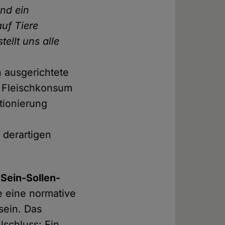
nd ein
uf Tiere
ellt uns alle
n
 ausgerichtete
r Fleischkonsum
tionierung
 derartigen
e
Sein-Sollen-
e eine normative
sein. Das
lschluss: Ein