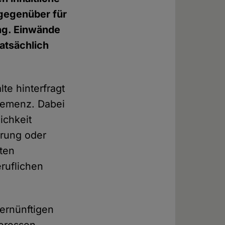
mgegenüber für
ng. Einwände
tatsächlich
te hinterfragt
hemenz. Dabei
ichkeit
erung oder
aten
ruflichen
ernünftigen