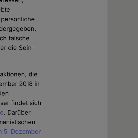
eressen,
ebte
persönliche
iedergegeben,
ch falsche
er die Sein-
aktionen, die
vember 2018 in
den
er findet sich
be
. Darüber
manistischen
m 5. Dezember