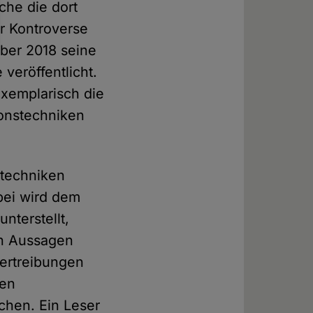
che die dort
er Kontroverse
mber 2018 seine
veröffentlicht.
exemplarisch die
ionstechniken
stechniken
bei wird dem
unterstellt,
en Aussagen
bertreibungen
den
chen. Ein Leser