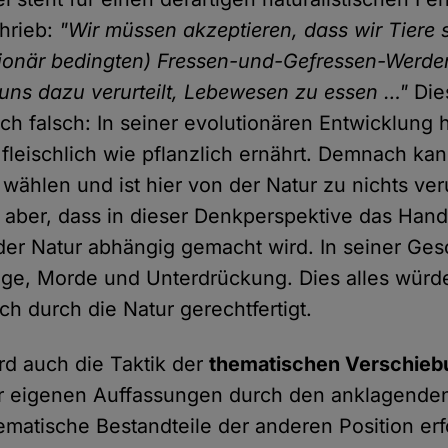
hrieb:
"Wir müssen akzeptieren, dass wir Tiere s
tionär bedingten) Fressen-und-Gefressen-Werde
t uns dazu verurteilt, Lebewesen zu essen …"
Die
ich falsch: In seiner evolutionären Entwicklung h
leischlich wie pflanzlich ernährt. Demnach kan
ählen und ist hier von der Natur zu nichts verur
 aber, dass in dieser Denkperspektive das Han
r Natur abhängig gemacht wird. In seiner Ges
ge, Morde und Unterdrückung. Dies alles würde
h durch die Natur gerechtfertigt.
rd auch die Taktik der
thematischen Verschieb
r eigenen Auffassungen durch den anklagenden
ematische Bestandteile der anderen Position erfo