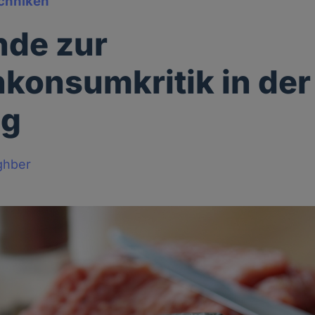
chniken
nde zur
hkonsumkritik in der
ng
ghber