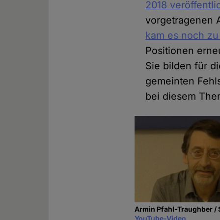
2018 veröffentli
vorgetragenen A
kam es noch zu
Positionen erne
Sie bilden für 
gemeinten Fehls
bei diesem The
Armin Pfahl-Traughber /
YouTube-Video