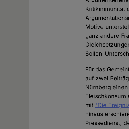
Argumentierens 
Kritikimmunität
Argumentations
Motive unterste
ganz andere Fra
Gleichsetzungen
Sollen-Untersch
Für das Gemeint
auf zwei Beiträ
Nürnberg einen 
Fleischkonsum e
mit
"Die Ereigni
hinaus erschien
Pressedienst, d