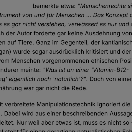
bemerkte etwa:
"Menschenrechte si
trument von und für Menschen … Das Konzept a
 es gar nicht verstehen, verwässert es nur und st
ch der Autor forderte gar keine Ausdehnung vo
 auf Tiere. Ganz im Gegenteil, der kantianisch
an) wurde sogar ausdrücklich kritisiert und de
r vom Menschen vorgenommenen ethischen Posi
anderer meinte:
"Was ist an einer 'Vitamin-B12-
' eigentlich noch 'natürlich'?"
. Doch von einer
rnährung war gar nicht die Rede.
t verbreitete Manipulationstechnik ignoriert di
g
. Dabei wird aus einer beschreibenden Aussag
itet. Nur weil aber etwas ist, muss es nicht so 
l steht für einen derartigen naturalistischen Feh