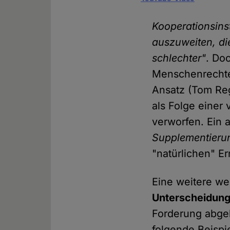
Kooperationsins
auszuweiten, die
schlechter"
. Do
Menschenrechten
Ansatz (Tom Reg
als Folge eine
verworfen. Ein 
Supplementierung
"natürlichen" E
Eine weitere wei
Unterscheidun
Forderung abgele
folgende Beispie