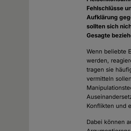
Fehlschlüsse un
Aufklärung geg
sollten sich ni
Gesagte bezieh
Wenn beliebte E
werden, reagie
tragen sie häuf
vermitteln soll
Manipulationste
Auseinandersetz
Konflikten und e
Dabei können au