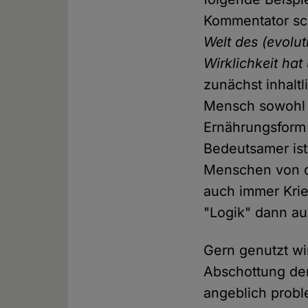
Kommentator sc
Welt des (evolu
Wirklichkeit ha
zunächst inhaltl
Mensch sowohl f
Ernährungsform w
Bedeutsamer ist
Menschen von de
auch immer Krie
"Logik" dann auc
Gern genutzt wi
Abschottung de
angeblich probl