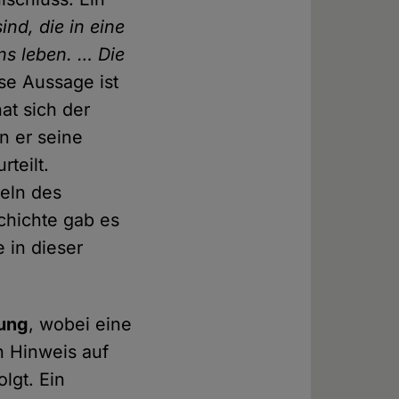
ind, die in eine
ns leben. … Die
se Aussage ist
at sich der
n er seine
teilt.
deln des
chichte gab es
 in dieser
ung
, wobei eine
 Hinweis auf
lgt. Ein