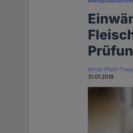
Manipulationste
Einwä
Fleisc
Prüfu
Armin Pfahl-Trau
31.01.2019