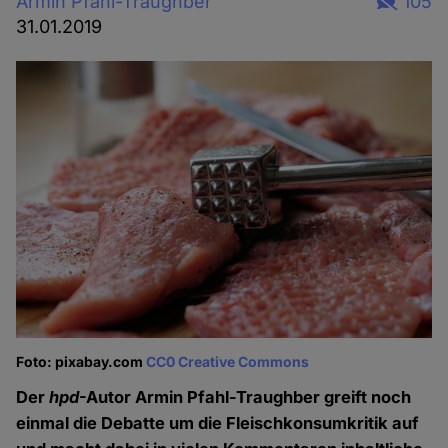
Armin Pfahl-Traughber
105
31.01.2019
Foto: pixabay.com
CC0 Creative Commons
Der
hpd
-Autor Armin Pfahl-Traughber greift noch
einmal die Debatte um die Fleischkonsumkritik auf