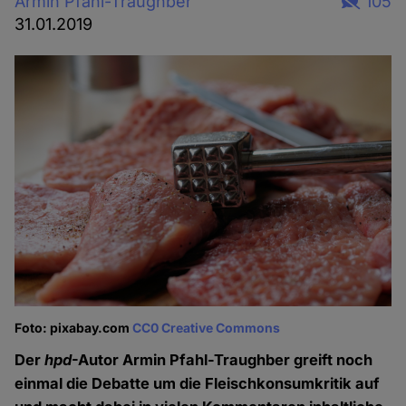
Armin Pfahl-Traughber
105
31.01.2019
Foto: pixabay.com
CC0 Creative Commons
Der
hpd
-Autor Armin Pfahl-Traughber greift noch
einmal die Debatte um die Fleischkonsumkritik auf