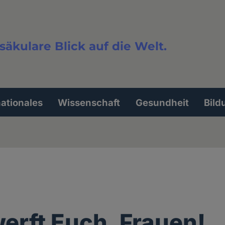
säkulare Blick auf die Welt.
extsuche
nationales
Wissenschaft
Gesundheit
Bild
erft Euch, Frauen!