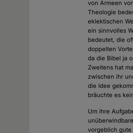
von Armeen von
Theologie bedeu
eklektischen We
ein sinnvolles 
bedeutet, die o
doppelten Vorte
da die Bibel ja
Zweitens hat man
zwischen ihr un
die Idee gekomm
bräuchte es ke
Um ihre Aufgabe
unüberwindbare 
vorgeblich gute 