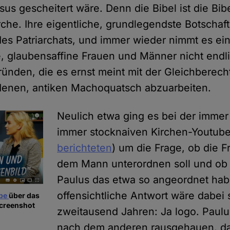
us gescheitert wäre. Denn die Bibel ist die Bibe
irche. Ihre eigentliche, grundlegendste Botschaft
des Patriarchats, und immer wieder nimmt es ei
e, glaubensaffine Frauen und Männer nicht endl
ünden, die es ernst meint mit der Gleichberecht
denen, antiken Machoquatsch abzuarbeiten.
Neulich etwa ging es bei der immer
immer stocknaiven Kirchen-Youtube
berichteten
) um die Frage, ob die F
dem Mann unterordnen soll und ob 
Paulus das etwa so angeordnet habe
offensichtliche Antwort wäre dabei
ube
über das
Screenshot
zweitausend Jahren: Ja logo. Paulu
nach dem anderen rausgehauen, da