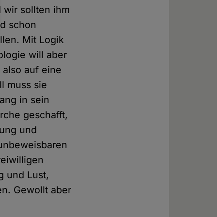
 wir sollten ihm
nd schon
len. Mit Logik
logie will aber
 also auf eine
ll muss sie
ang in sein
rche geschafft,
fung und
 unbeweisbaren
eiwilligen
g und Lust,
n. Gewollt aber