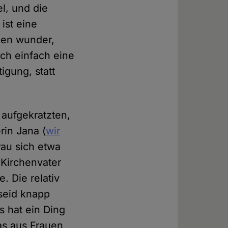
l, und die
 ist eine
nen wunder,
ich einfach eine
igung, statt
 aufgekratzten,
rin Jana (
wir
rau sich etwa
Kirchenvater
. Die relativ
 seid knapp
s hat ein Ding
s aus Frauen