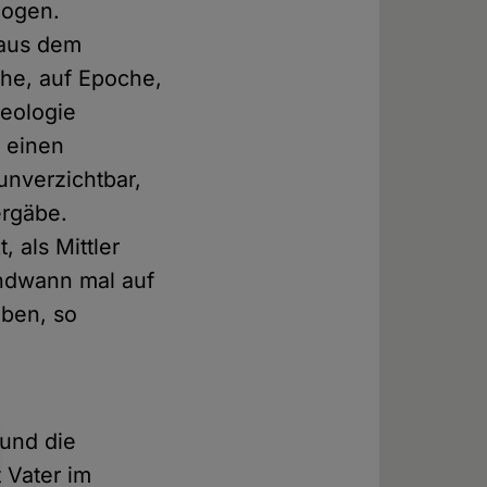
logen.
 aus dem
che, auf Epoche,
heologie
n einen
unverzichtbar,
ergäbe.
 als Mittler
endwann mal auf
iben, so
 und die
t Vater im