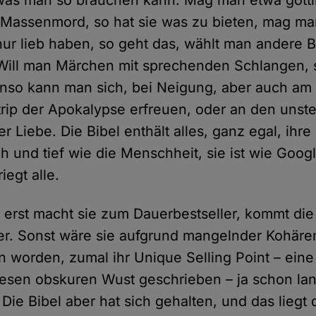
, was man so brauchen kann. Mag man etwa göttl
Massenmord, so hat sie was zu bieten, mag ma
ur lieb haben, so geht das, wählt man andere B
 Will man Märchen mit sprechenden Schlangen, s
nso kann man sich, bei Neigung, aber auch am 
rip der Apokalypse erfreuen, oder an den unste
 Liebe. Die Bibel enthält alles, ganz egal, ihre 
h und tief wie die Menschheit, sie ist wie Goog
iegt alle.
erst macht sie zum Dauerbestseller, kommt die 
er. Sonst wäre sie aufgrund mangelnder Kohäre
 worden, zumal ihr Unique Selling Point – eine
iesen obskuren Wust geschrieben – ja schon la
 Die Bibel aber hat sich gehalten, und das liegt 