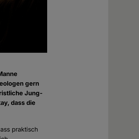
 Manne
heologen gern
istliche Jung-
ay, dass die
dass praktisch