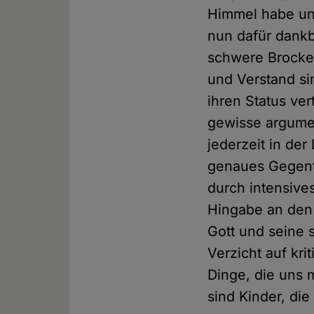
Himmel habe uns 
nun dafür dankb
schwere Brocken
und Verstand si
ihren Status ver
gewisse argumen
jederzeit in de
genaues Gegente
durch intensive
Hingabe an den
Gott und seine s
Verzicht auf kr
Dinge, die uns
sind Kinder, die