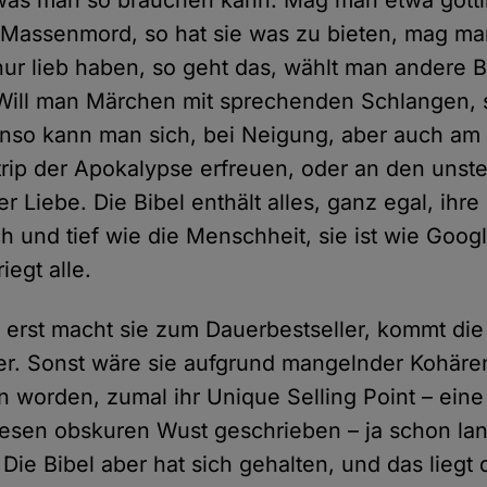
, was man so brauchen kann. Mag man etwa göttl
Massenmord, so hat sie was zu bieten, mag ma
ur lieb haben, so geht das, wählt man andere B
 Will man Märchen mit sprechenden Schlangen, s
nso kann man sich, bei Neigung, aber auch am 
rip der Apokalypse erfreuen, oder an den unste
 Liebe. Die Bibel enthält alles, ganz egal, ihre 
h und tief wie die Menschheit, sie ist wie Goog
iegt alle.
erst macht sie zum Dauerbestseller, kommt die 
er. Sonst wäre sie aufgrund mangelnder Kohäre
 worden, zumal ihr Unique Selling Point – eine
iesen obskuren Wust geschrieben – ja schon la
 Die Bibel aber hat sich gehalten, und das liegt 