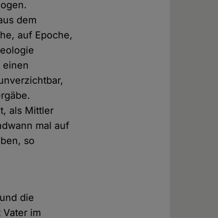
logen.
 aus dem
che, auf Epoche,
heologie
n einen
unverzichtbar,
ergäbe.
 als Mittler
endwann mal auf
iben, so
 und die
t Vater im