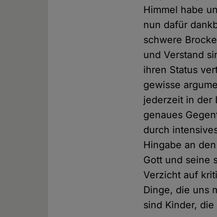
Himmel habe uns 
nun dafür dankb
schwere Brocken
und Verstand si
ihren Status ver
gewisse argumen
jederzeit in de
genaues Gegente
durch intensive
Hingabe an den
Gott und seine s
Verzicht auf kr
Dinge, die uns
sind Kinder, die