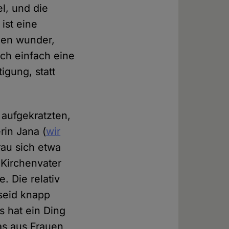
l, und die
 ist eine
nen wunder,
ich einfach eine
igung, statt
 aufgekratzten,
rin Jana (
wir
rau sich etwa
Kirchenvater
. Die relativ
 seid knapp
s hat ein Ding
s aus Frauen