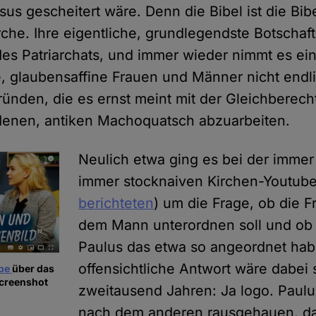
us gescheitert wäre. Denn die Bibel ist die Bibe
irche. Ihre eigentliche, grundlegendste Botschaft
des Patriarchats, und immer wieder nimmt es ei
e, glaubensaffine Frauen und Männer nicht endl
ünden, die es ernst meint mit der Gleichberecht
denen, antiken Machoquatsch abzuarbeiten.
Neulich etwa ging es bei der immer
immer stocknaiven Kirchen-Youtube
berichteten
) um die Frage, ob die F
dem Mann unterordnen soll und ob 
Paulus das etwa so angeordnet habe
offensichtliche Antwort wäre dabei
ube
über das
Screenshot
zweitausend Jahren: Ja logo. Paulu
nach dem anderen rausgehauen, da