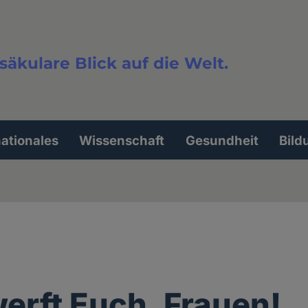
säkulare Blick auf die Welt.
extsuche
nationales
Wissenschaft
Gesundheit
Bild
erft Euch, Frauen!