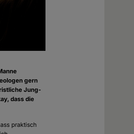
 Manne
heologen gern
istliche Jung-
ay, dass die
dass praktisch