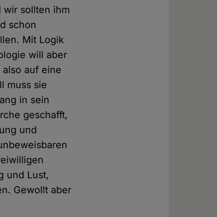
 wir sollten ihm
nd schon
len. Mit Logik
logie will aber
 also auf eine
ll muss sie
ang in sein
rche geschafft,
fung und
 unbeweisbaren
eiwilligen
g und Lust,
n. Gewollt aber