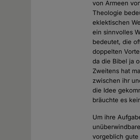
von Armeen von
Theologie bedeu
eklektischen We
ein sinnvolles 
bedeutet, die o
doppelten Vorte
da die Bibel ja
Zweitens hat man
zwischen ihr un
die Idee gekomm
bräuchte es ke
Um ihre Aufgabe
unüberwindbare 
vorgeblich gute 