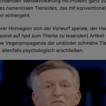
achsenden Weltbevölkerung mit Protein; ganz z
es namenlosen Tierleides, das mit konventionel
on einhergeht.
rer Hirnregion sich der Vorwurf speiste, der H
 sonst auf
hpd
zum Thema zu lesenden) Artikel s
che Veganpropaganda dar und/oder schmähe Tier
h allenfalls psychologisch erschließen.