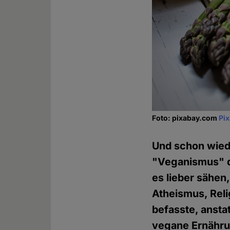
Foto: pixabay.com
Pi
Und schon wiede
"Veganismus" dr
es lieber sähen
Atheismus, Reli
befasste, anst
vegane Ernährung