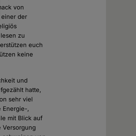
hmack von
 einer der
ligiös
 lesen zu
terstützen euch
tützen keine
chkeit und
fgezählt hatte,
on sehr viel
 Energie-,
e mit Blick auf
ie Versorgung