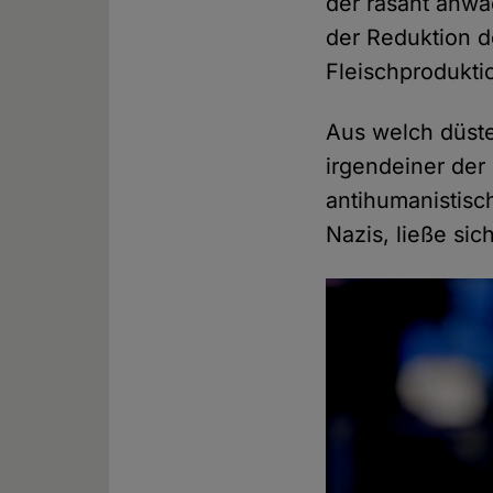
der rasant anw
der Reduktion d
Fleischprodukti
Aus welch düste
irgendeiner der
antihumanistis
Nazis, ließe sic