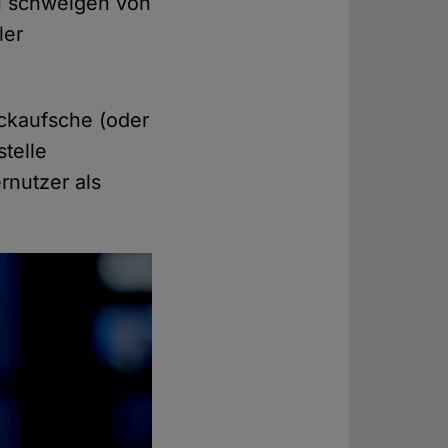
u schweigen von
ler
ackaufsche (oder
telle
nutzer als