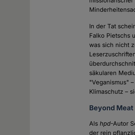
missionarischer
Minderheitensa
In der Tat sche
Falko Pietschs 
was sich nicht z
Leserzuschriften
überdurchschnit
säkularen Med
"Veganismus" – 
Klimaschutz – s
Beyond Meat
Als
hpd
-Autor 
der rein pflanz