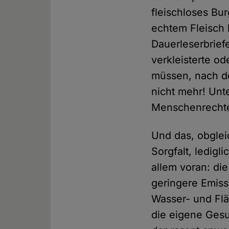
fleischloses Bu
echtem Fleisch 
Dauerleserbrief
verkleisterte o
müssen, nach de
nicht mehr! Unte
Menschenrechte 
Und das, obgleic
Sorgfalt, ledigl
allem voran: di
geringere Emiss
Wasser- und Flä
die eigene Gesu