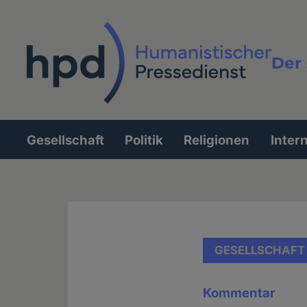
Direkt
zum
Inhalt
Der 
Vollt
Gesellschaft
Politik
Religionen
Inter
Hauptnavigation
GESELLSCHAFT
Kommentar