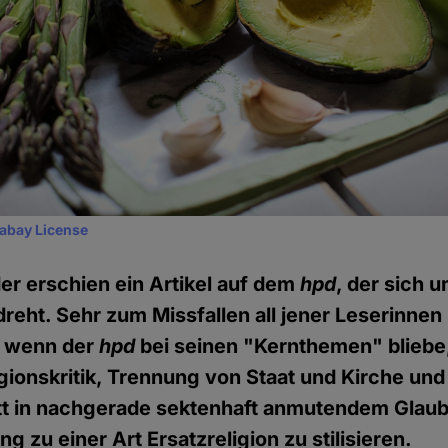
xabay License
r erschien ein Artikel auf dem
hpd
, der sich 
eht. Sehr zum Missfallen all jener Leserinnen 
, wenn der
hpd
bei seinen "Kernthemen" bliebe,
gionskritik, Trennung von Staat und Kirche und
att in nachgerade sektenhaft anmutendem Glau
 zu einer Art Ersatzreligion zu stilisieren.