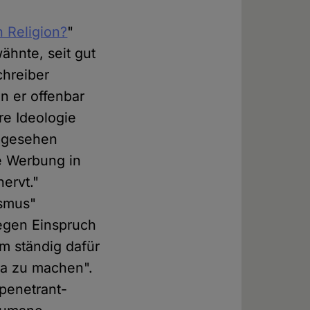
 Religion?
"
ähnte, seit gut
chreiber
n er offenbar
re Ideologie
abgesehen
e Werbung in
ervt."
ismus"
gegen Einspruch
m ständig dafür
da zu machen".
 penetrant-