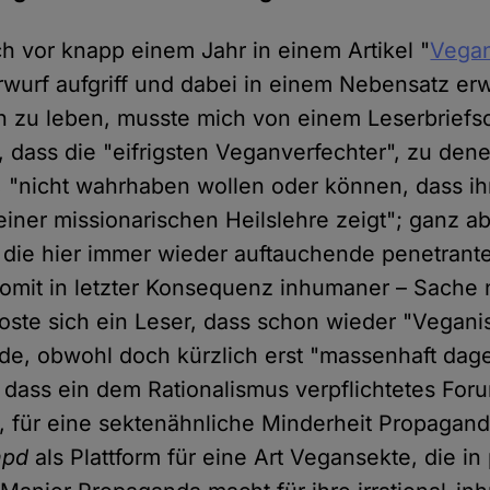
ich vor knapp einem Jahr in einem Artikel "
Vegan
wurf aufgriff und dabei in einem Nebensatz erw
 zu leben, musste mich von einem Leserbriefs
, dass die "eifrigsten Veganverfechter", zu dene
, "nicht wahrhaben wollen oder können, dass ih
einer missionarischen Heilslehre zeigt"; ganz 
l die hier immer wieder auftauchende penetrant
omit in letzter Konsequenz inhumaner – Sache n
oste sich ein Leser, dass schon wieder "Vegan
rde, obwohl doch kürzlich erst "massenhaft da
dass ein dem Rationalismus verpflichtetes Foru
, für eine sektenähnliche Minderheit Propagan
hpd
als Plattform für eine Art Vegansekte, die in