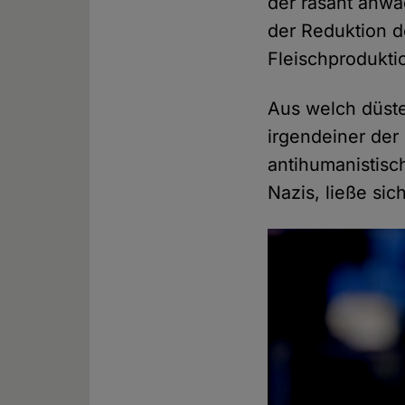
der rasant anw
der Reduktion d
Fleischprodukti
Aus welch düste
irgendeiner der
antihumanistis
Nazis, ließe sic