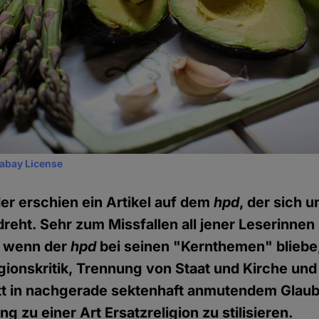
xabay License
r erschien ein Artikel auf dem
hpd
, der sich 
eht. Sehr zum Missfallen all jener Leserinnen 
, wenn der
hpd
bei seinen "Kernthemen" bliebe,
gionskritik, Trennung von Staat und Kirche und
att in nachgerade sektenhaft anmutendem Glau
 zu einer Art Ersatzreligion zu stilisieren.