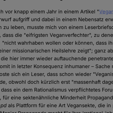
ich vor knapp einem Jahr in einem Artikel "
Vegan
wurf aufgriff und dabei in einem Nebensatz erw
 zu leben, musste mich von einem Leserbriefs
, dass die "eifrigsten Veganverfechter", zu dene
, "nicht wahrhaben wollen oder können, dass ih
einer missionarischen Heilslehre zeigt"; ganz 
l die hier immer wieder auftauchende penetrant
omit in letzter Konsequenz inhumaner – Sache n
oste sich ein Leser, dass schon wieder "Vegan
rde, obwohl doch kürzlich erst "massenhaft da
dass ein dem Rationalismus verpflichtetes Foru
, für eine sektenähnliche Minderheit Propagan
hpd
als Plattform für eine Art Vegansekte, die in