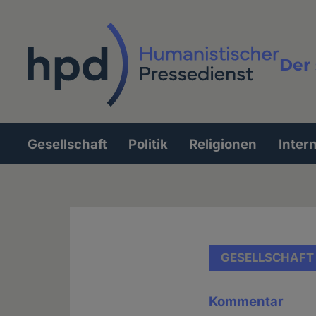
Direkt
zum
Inhalt
Der 
Vollt
Gesellschaft
Politik
Religionen
Inter
Hauptnavigation
GESELLSCHAFT
Kommentar