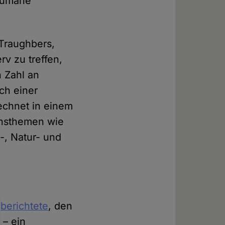
nhumane
-Traughbers,
v zu treffen,
n Zahl an
ich einer
echnet in einem
nnsthemen wie
-, Natur- und
e
berichtete
, den
 – ein