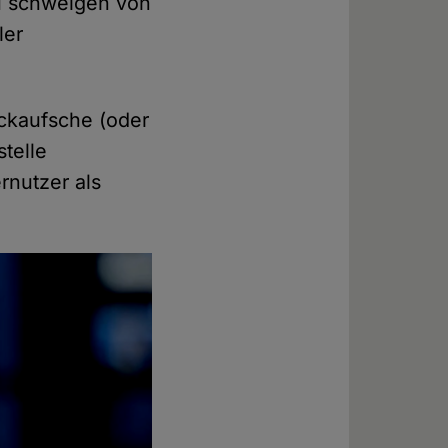
u schweigen von
ler
ackaufsche (oder
telle
nutzer als