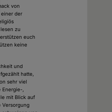
hmack von
 einer der
ligiös
 lesen zu
terstützen euch
tützen keine
chkeit und
fgezählt hatte,
on sehr viel
 Energie-,
e mit Blick auf
ie Versorgung