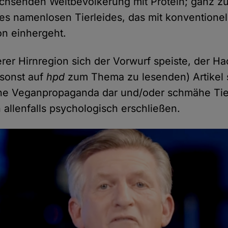
achsenden Weltbevölkerung mit Protein; ganz z
es namenlosen Tierleides, das mit konventionel
on einhergeht.
rer Hirnregion sich der Vorwurf speiste, der H
 sonst auf
hpd
zum Thema zu lesenden) Artikel s
che Veganpropaganda dar und/oder schmähe Tier
h allenfalls psychologisch erschließen.