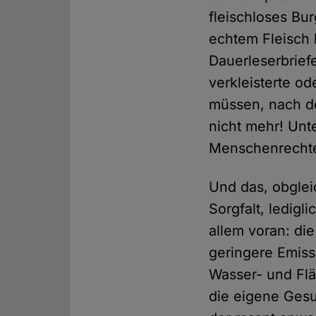
fleischloses Bu
echtem Fleisch 
Dauerleserbrief
verkleisterte o
müssen, nach de
nicht mehr! Unte
Menschenrechte 
Und das, obgleic
Sorgfalt, ledigl
allem voran: di
geringere Emiss
Wasser- und Flä
die eigene Gesu