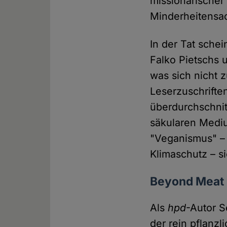
missionarischer
Minderheitensa
In der Tat sche
Falko Pietschs 
was sich nicht z
Leserzuschriften
überdurchschnit
säkularen Med
"Veganismus" – 
Klimaschutz – s
Beyond Meat
Als
hpd
-Autor 
der rein pflanz