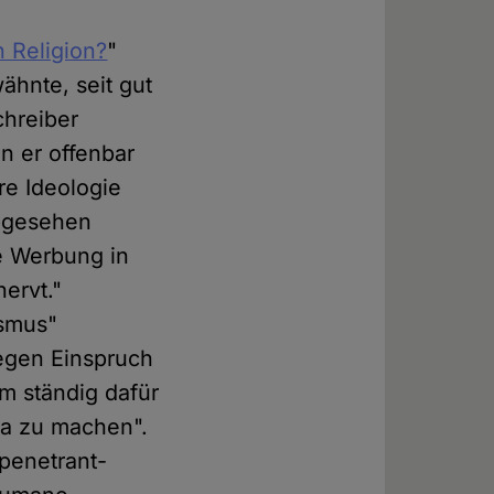
 Religion?
"
ähnte, seit gut
chreiber
n er offenbar
re Ideologie
abgesehen
e Werbung in
ervt."
ismus"
gegen Einspruch
m ständig dafür
da zu machen".
 penetrant-