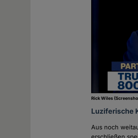
Rick Wiles (Screensho
Luziferische 
Aus noch weitau
erschließen spe