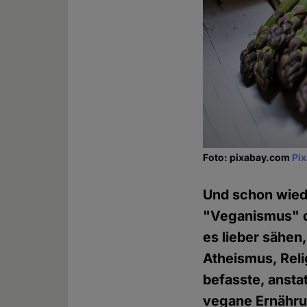
Foto: pixabay.com
Pi
Und schon wiede
"Veganismus" dr
es lieber sähen
Atheismus, Reli
befasste, anst
vegane Ernährung