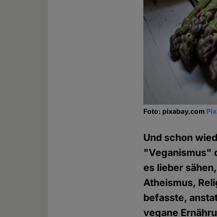
Foto: pixabay.com
Pi
Und schon wiede
"Veganismus" dr
es lieber sähen
Atheismus, Reli
befasste, anst
vegane Ernährung