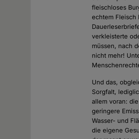
fleischloses Bu
echtem Fleisch 
Dauerleserbrief
verkleisterte o
müssen, nach de
nicht mehr! Unte
Menschenrechte 
Und das, obgleic
Sorgfalt, ledigl
allem voran: di
geringere Emiss
Wasser- und Flä
die eigene Gesu