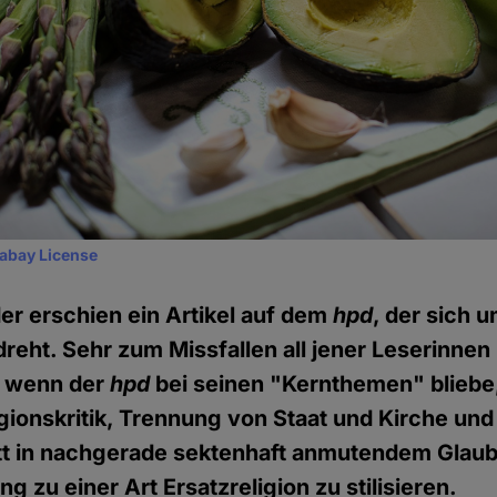
xabay License
r erschien ein Artikel auf dem
hpd
, der sich 
eht. Sehr zum Missfallen all jener Leserinnen 
, wenn der
hpd
bei seinen "Kernthemen" bliebe,
gionskritik, Trennung von Staat und Kirche und
att in nachgerade sektenhaft anmutendem Glau
 zu einer Art Ersatzreligion zu stilisieren.