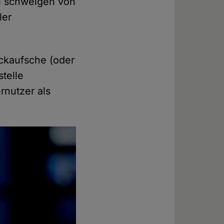
u schweigen von
ler
ackaufsche (oder
telle
nutzer als