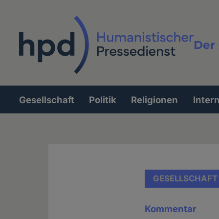
Direkt
zum
Inhalt
Der 
Vollt
Gesellschaft
Politik
Religionen
Inter
Hauptnavigation
GESELLSCHAFT
Kommentar