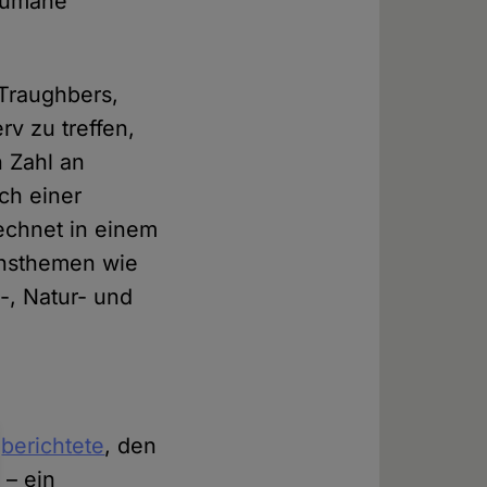
nhumane
-Traughbers,
v zu treffen,
n Zahl an
ich einer
echnet in einem
nnsthemen wie
-, Natur- und
e
berichtete
, den
 – ein