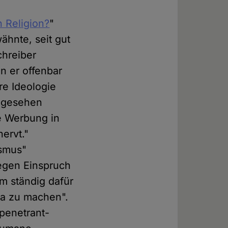
 Religion?
"
ähnte, seit gut
chreiber
n er offenbar
re Ideologie
abgesehen
e Werbung in
ervt."
ismus"
gegen Einspruch
m ständig dafür
da zu machen".
 penetrant-