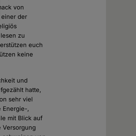
hmack von
 einer der
ligiös
 lesen zu
terstützen euch
tützen keine
chkeit und
fgezählt hatte,
on sehr viel
 Energie-,
e mit Blick auf
ie Versorgung