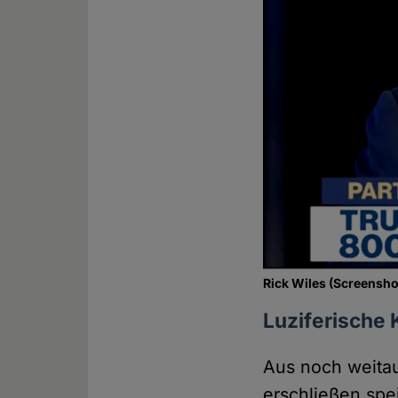
Rick Wiles (Screensho
Luziferische 
Aus noch weitau
erschließen spe