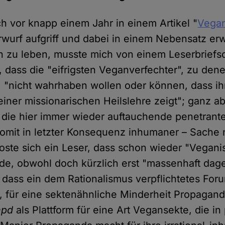
ich vor knapp einem Jahr in einem Artikel "
Vegan
wurf aufgriff und dabei in einem Nebensatz erw
 zu leben, musste mich von einem Leserbriefs
, dass die "eifrigsten Veganverfechter", zu dene
, "nicht wahrhaben wollen oder können, dass ih
einer missionarischen Heilslehre zeigt"; ganz 
l die hier immer wieder auftauchende penetrant
omit in letzter Konsequenz inhumaner – Sache n
oste sich ein Leser, dass schon wieder "Vegan
rde, obwohl doch kürzlich erst "massenhaft da
dass ein dem Rationalismus verpflichtetes Foru
, für eine sektenähnliche Minderheit Propagan
hpd
als Plattform für eine Art Vegansekte, die in