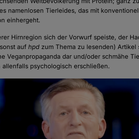
achsenden Weltbevölkerung mit Protein; ganz z
es namenlosen Tierleides, das mit konventionel
on einhergeht.
rer Hirnregion sich der Vorwurf speiste, der H
 sonst auf
hpd
zum Thema zu lesenden) Artikel s
che Veganpropaganda dar und/oder schmähe Tier
h allenfalls psychologisch erschließen.