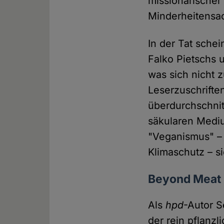
missionarischer
Minderheitensa
In der Tat sche
Falko Pietschs 
was sich nicht z
Leserzuschriften
überdurchschnit
säkularen Med
"Veganismus" – 
Klimaschutz – s
Beyond Meat
Als
hpd
-Autor 
der rein pflanz