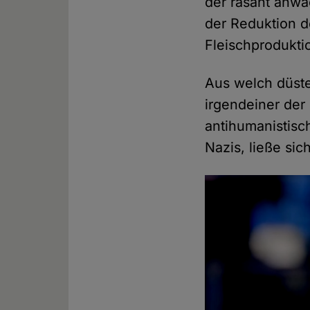
der rasant anw
der Reduktion d
Fleischprodukti
Aus welch düste
irgendeiner der
antihumanistis
Nazis, ließe sic