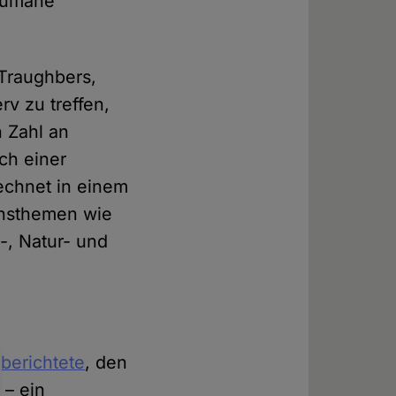
nhumane
-Traughbers,
v zu treffen,
n Zahl an
ich einer
echnet in einem
nnsthemen wie
-, Natur- und
e
berichtete
, den
 – ein