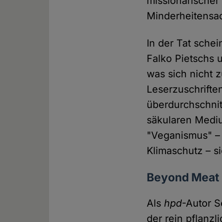
missionarischer
Minderheitensa
In der Tat sche
Falko Pietschs 
was sich nicht z
Leserzuschriften
überdurchschnit
säkularen Med
"Veganismus" – 
Klimaschutz – s
Beyond Meat
Als
hpd
-Autor 
der rein pflanz