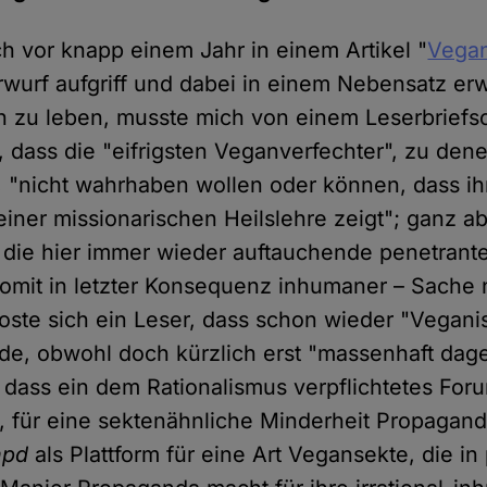
ich vor knapp einem Jahr in einem Artikel "
Vegan
wurf aufgriff und dabei in einem Nebensatz erw
 zu leben, musste mich von einem Leserbriefs
, dass die "eifrigsten Veganverfechter", zu dene
, "nicht wahrhaben wollen oder können, dass ih
einer missionarischen Heilslehre zeigt"; ganz 
l die hier immer wieder auftauchende penetrant
omit in letzter Konsequenz inhumaner – Sache n
oste sich ein Leser, dass schon wieder "Vegan
rde, obwohl doch kürzlich erst "massenhaft da
dass ein dem Rationalismus verpflichtetes Foru
, für eine sektenähnliche Minderheit Propagan
hpd
als Plattform für eine Art Vegansekte, die in