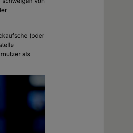
u schweigen von
ler
ackaufsche (oder
telle
nutzer als