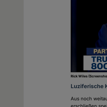
Rick Wiles (Screensho
Luziferische 
Aus noch weitau
erschließen spe