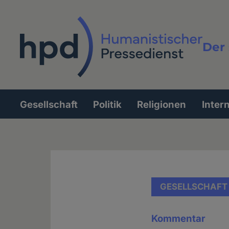
Direkt
zum
Inhalt
Der 
Vollt
Gesellschaft
Politik
Religionen
Inter
Hauptnavigation
GESELLSCHAFT
Kommentar