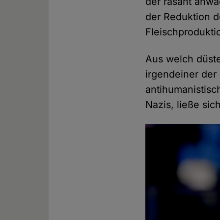
der rasant anw
der Reduktion d
Fleischprodukti
Aus welch düste
irgendeiner der
antihumanistis
Nazis, ließe sic