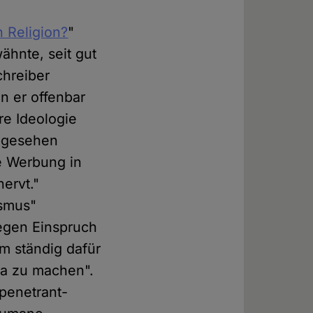
 Religion?
"
ähnte, seit gut
chreiber
n er offenbar
re Ideologie
abgesehen
e Werbung in
ervt."
ismus"
gegen Einspruch
m ständig dafür
da zu machen".
 penetrant-