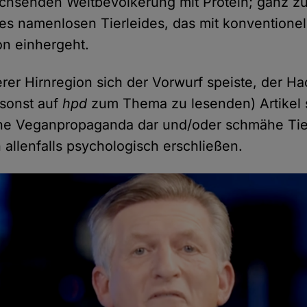
achsenden Weltbevölkerung mit Protein; ganz z
es namenlosen Tierleides, das mit konventionel
on einhergeht.
rer Hirnregion sich der Vorwurf speiste, der H
 sonst auf
hpd
zum Thema zu lesenden) Artikel s
che Veganpropaganda dar und/oder schmähe Tier
h allenfalls psychologisch erschließen.