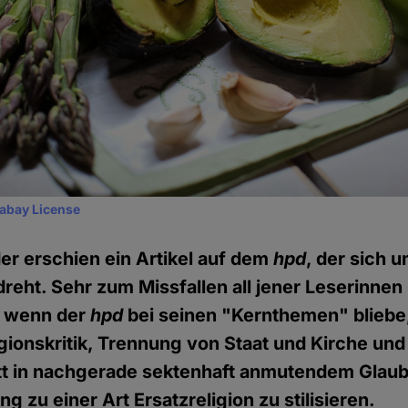
xabay License
r erschien ein Artikel auf dem
hpd
, der sich 
eht. Sehr zum Missfallen all jener Leserinnen 
, wenn der
hpd
bei seinen "Kernthemen" bliebe,
gionskritik, Trennung von Staat und Kirche und
att in nachgerade sektenhaft anmutendem Glau
 zu einer Art Ersatzreligion zu stilisieren.