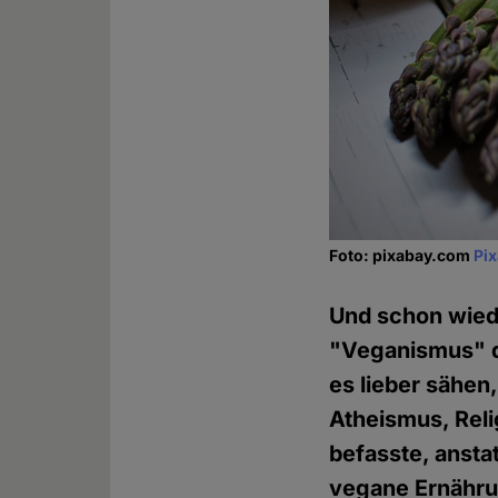
Foto: pixabay.com
Pi
Und schon wiede
"Veganismus" dr
es lieber sähen
Atheismus, Reli
befasste, anst
vegane Ernährung