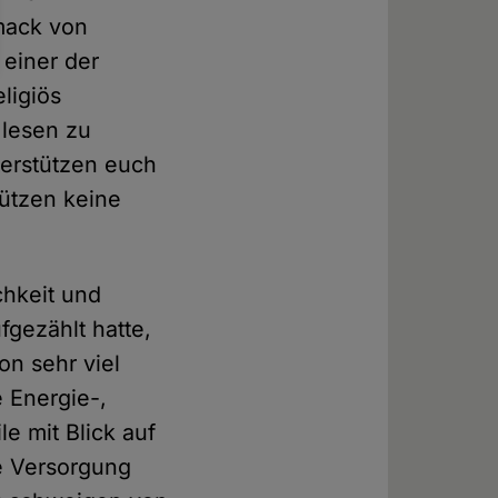
hmack von
 einer der
ligiös
 lesen zu
terstützen euch
tützen keine
chkeit und
fgezählt hatte,
on sehr viel
 Energie-,
e mit Blick auf
ie Versorgung