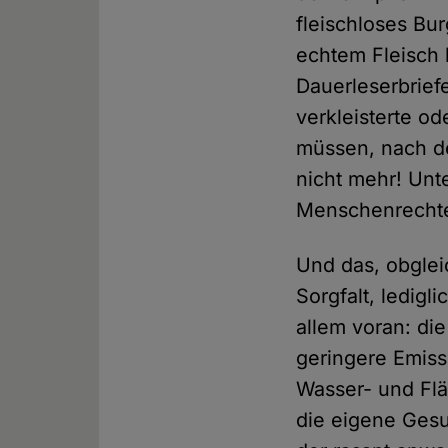
fleischloses Bu
echtem Fleisch 
Dauerleserbrief
verkleisterte o
müssen, nach de
nicht mehr! Unte
Menschenrechte 
Und das, obgleic
Sorgfalt, ledigl
allem voran: di
geringere Emiss
Wasser- und Flä
die eigene Gesu